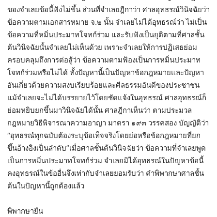
ของจำเลยข้อนี้ฟังไม่ขึ้น ส่วนที่จำเลยฎีกาว่า ศาลอุทธรณ์วินิจฉัยว่า
ข้อความตามเอกสารหมาย จ.๒ นั้น จำเลยไม่ได้อุทธรณ์ว่า ไม่เป็น
ข้อความที่หมิ่นประมาทโจทก์ร่วม และรับฟังเป็นยุติตามที่ศาลชั้น
ต้นวินิจฉัยนั้นจำเลยไม่เห็นด้วย เพราะจำเลยให้การปฏิเสธย่อม
ครอบคลุมถึงการต่อสู้ว่า ข้อความตามฟ้องเป็นการหมิ่นประมาท
โจทก์ร่วมหรือไม่ได้ ทั้งปัญหานี้เป็นปัญหาข้อกฎหมายและปัญหา
อันเกี่ยวด้วยความสงบเรียบร้อยและศีลธรรมอันดีของประชาชน
แม้จำเลยจะไม่ได้บรรยายไว้โดยชัดแจ้งในอุทธรณ์ ศาลอุทธรณ์ก็
ย่อมหยิบยกขึ้นมาวินิจฉัยได้นั้น ศาลฎีกาเห็นว่า ตามประมวล
กฎหมายวิธีพิจารณาความอาญา มาตรา ๑๙๓ วรรคสอง บัญญัติว่า
“อุทธรณ์ทุกฉบับต้องระบุข้อเท็จจริงโดยย่อหรือข้อกฎหมายที่ยก
ขึ้นอ้างอิงเป็นลำดับ”เมื่อศาลชั้นต้นวินิจฉัยว่า ข้อความที่จำเลยพูด
เป็นการหมิ่นประมาทโจทก์ร่วม จำเลยมิได้อุทธรณ์ในปัญหาข้อนี้
คงอุทธรณ์ในข้ออื่นจึงเท่ากับจำเลยยอมรับว่า คำพิพากษาศาลชั้น
ต้นในปัญหานี้ถูกต้องแล้ว
พิพากษายืน