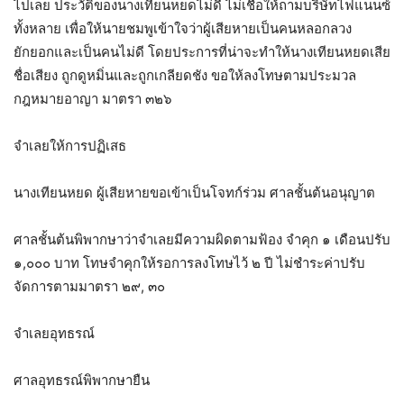
ไปเลย ประวัติของนางเทียนหยดไม่ดี ไม่เชื่อให้ถามบริษัทไฟแนนซ์
ทั้งหลาย เพื่อให้นายชมพูเข้าใจว่าผู้เสียหายเป็นคนหลอกลวง
ยักยอกและเป็นคนไม่ดี โดยประการที่น่าจะทำให้นางเทียนหยดเสีย
ชื่อเสียง ถูกดูหมิ่นและถูกเกลียดชัง ขอให้ลงโทษตามประมวล
กฎหมายอาญา มาตรา ๓๒๖
จำเลยให้การปฏิเสธ
นางเทียนหยด ผู้เสียหายขอเข้าเป็นโจทก์ร่วม ศาลชั้นต้นอนุญาต
ศาลชั้นต้นพิพากษาว่าจำเลยมีความผิดตามฟ้อง จำคุก ๑ เดือนปรับ
๑,๐๐๐ บาท โทษจำคุกให้รอการลงโทษไว้ ๒ ปี ไม่ชำระค่าปรับ
จัดการตามมาตรา ๒๙, ๓๐
จำเลยอุทธรณ์
ศาลอุทธรณ์พิพากษายืน