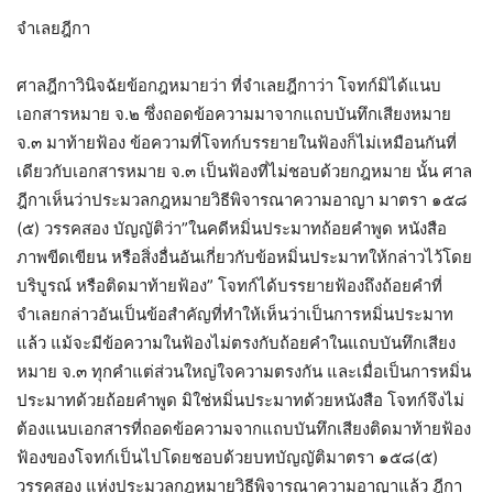
จำเลยฎีกา
ศาลฎีกาวินิจฉัยข้อกฎหมายว่า ที่จำเลยฎีกาว่า โจทก์มิได้แนบ
เอกสารหมาย จ.๒ ซึ่งถอดข้อความมาจากแถบบันทึกเสียงหมาย
จ.๓ มาท้ายฟ้อง ข้อความที่โจทก์บรรยายในฟ้องก็ไม่เหมือนกันที่
เดียวกับเอกสารหมาย จ.๓ เป็นฟ้องที่ไม่ชอบด้วยกฎหมาย นั้น ศาล
ฎีกาเห็นว่าประมวลกฎหมายวิธีพิจารณาความอาญา มาตรา ๑๕๘
(๕) วรรคสอง บัญญัติว่า”ในคดีหมิ่นประมาทถ้อยคำพูด หนังสือ
ภาพขีดเขียน หรือสิ่งอื่นอันเกี่ยวกับข้อหมิ่นประมาทให้กล่าวไว้โดย
บริบูรณ์ หรือติดมาท้ายฟ้อง” โจทก์ได้บรรยายฟ้องถึงถ้อยคำที่
จำเลยกล่าวอันเป็นข้อสำคัญที่ทำให้เห็นว่าเป็นการหมิ่นประมาท
แล้ว แม้จะมีข้อความในฟ้องไม่ตรงกับถ้อยคำในแถบบันทึกเสียง
หมาย จ.๓ ทุกคำแต่ส่วนใหญ่ใจความตรงกัน และเมื่อเป็นการหมิ่น
ประมาทด้วยถ้อยคำพูด มิใช่หมิ่นประมาทด้วยหนังสือ โจทก์จึงไม่
ต้องแนบเอกสารที่ถอดข้อความจากแถบบันทึกเสียงติดมาท้ายฟ้อง
ฟ้องของโจทก์เป็นไปโดยชอบด้วยบทบัญญัติมาตรา ๑๕๘(๕)
วรรคสอง แห่งประมวลกฎหมายวิธีพิจารณาความอาญาแล้ว ฎีกา