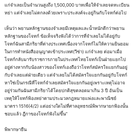
แก่จำเลยเป็นจำนวนสูงถึง 1,500,000 บาทเพื่อให้จำเลยจดทะเบียน
หย่า แต่จำเลยไม่ตกลงด้วยเพราะประสงค์จะอยู่กินกับโจทก์ต่อไป
เห็นว่า พยานหลักฐานของจำเลยมีเหตุผลและน้ำหนักดีกว่าพยาน
หลักฐานของโจทก์ ข้อเท็จจริงฟังได้ว่าการที่จำเลยไม่ได้อยู่กับ
โจทก์ฉันสามีภริยาที่ต่างประเทศเนื่องจากโจทก์ไม่ให้ความยินยอม
ในการทำหนังสืออนุญาตเข้าประเทศ(วีซ่า) แก่จำเลย ต่อมาเมื่อ
โจทก์กลับมารับราชการภายในประเทศไทยโจทก์เป็นฝ่ายแยกไป
อยู่ต่างหากกับน้องสาวของโจทก์เองถือว่าโจทก์สมัครใจแยกกันอยู่
กับจำเลยแต่ฝ่ายเดียว แต่จำเลยไม่ได้สมัครใจแยกกันอยู่กับโจทก์
หาใช่เป็นกรณีที่โจทก์จำเลยสมัครใจแยกกันอยู่เพราะเหตุไม่อาจ
อยู่ร่วมกันฉันสามีภริยาได้โดยปกติสุขตลอดมาเกิน 3 ปี อันเป็น
เหตุให้โจทก์ฟ้องหย่าตามประมวลกฎหมายแพ่งและพาณิชย์
มาตรา 1516(4/2) แต่อย่างใดไม่ที่ศาลอุทธรณ์พิพากษายกฟ้องนั้น
ชอบแล้ว ฎีกาของโจทก์ฟังไม่ขึ้น”
พิพากษายืน