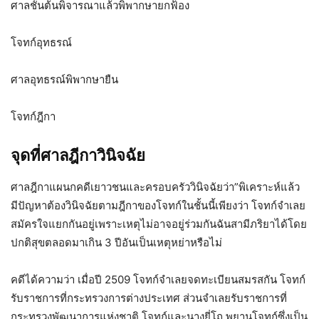
ศาลชั้นต้นพิจารณาแล้วพิพากษายกฟ้อง
โจทก์อุทธรณ์
ศาลอุทธรณ์พิพากษายืน
โจทก์ฎีกา
จุดที่ศาลฎีกาวินิจฉัย
ศาลฎีกาแผนกคดีเยาวชนและครอบครัววินิจฉัยว่า”พิเคราะห์แล้ว
มีปัญหาต้องวินิจฉัยตามฎีกาของโจทก์ในชั้นนี้เพียงว่า โจทก์จำเลย
สมัครใจแยกกันอยู่เพราะเหตุไม่อาจอยู่ร่วมกันฉันสามีภริยาได้โดย
ปกติสุขตลอดมาเกิน 3 ปีอันเป็นเหตุหย่าหรือไม่
คดีได้ความว่า เมื่อปี 2509 โจทก์จำเลยจดทะเบียนสมรสกัน โจทก์
รับราชการที่กระทรวงการต่างประเทศ ส่วนจำเลยรับราชการที่
กระทรวงพัฒนาการแห่งชาติ โจทก์และนางยี่โถ พยานโจทก์ซึ่งเป็น