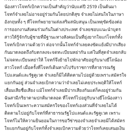
น้องสาวโจทก์เบิกความเป็นสำคัญว่านับแต่ปี 2519 เป็นต้นมา
โจทก์จำเลยไม่อาจอยู่ร่วมกันโดยปกติสุข จำเลยไม่สนใจในภาษา
อังกฤษทั้ง ๆ ที่โจทก์พยายามส่งเสริมสนับสนุน เป็นเหตุขัดข้องต่อ
การออกงานสังคมร่วมกันในต่างประเทศ จำเลยชอบแนะนำบุตร
สาวให้รู้จักกับผู้ชายที่มีฐานะทางสังคมเป็นที่ยุ่งยากใจแก่โจทก์ทั้ง
โจทก์เบิกความด้วยว่า ต่อจากนั้นโจทก์จำเลยคงขัดแย้งมีปากเสียง
กันมาตลอดถึงกับตกลงจะจดทะเบียนหย่ากัน แต่ในที่สุดจำเลยกลับ
ไม่จดทะเบียนหย่าให้ โจทก์จึงย้ายไปพักอาศัยอยู่กับนางยี่โถน้อง
สาวโจทก์ เมื่อครั้งที่โจทก์เดินทางไปรับราชการที่สาธารณรัฐ
โปแลนด์และรัฐคูเวต จำเลยก็มิได้ติดตามไปอยู่ด้วยเพราะสมัครใจ
แยกกันอยู่ ส่วนจำเลยเบิกความว่าจำเลยไม่เคยประพฤติให้โจทก์
เสื่อมเสียชื่อเสียง แม้โจทก์จำเลยมีปากเสียงกันแต่ก็คงอยู่ร่วมกัน
ฉันสามีภริยาตามปกติมาตลอด ที่โจทก์ไปอยู่กับนางยี่โถน้องสาว
โจทก์เป็นเพราะความสมัครใจของโจทก์เองส่วนที่จำเลยไม่ได้
ติดตามไปอยู่กับโจทก์ที่สาธารณรัฐโปแลนด์และรัฐคูเวต เพราะ
โจทก์ไม่ให้ความยินยอมในการขอวีซ่าของจำเลยจำเลยมิได้สมัคร
ใจแยกกันอยู่กับโจทก์ทั้งจำเลยเบิกความด้วยว่าโจทก์เคยเสนอเงิน