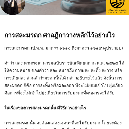
การสละมรดก ศาลฎีกาวางหลักไว้อย่างไร
การสละมรดก (ป.พ.พ. มาตรา ๑๖๑๐ ถึงมาตรา ๑๖๑๙ ดูประกอบ)
คำว่า สละ ตามพจนานุกรมฉบับราชบัณฑิตยสถาน พ.ศ. ๒๕๒๕ ได้
ให้ความหมาย ของคำว่า สละ หมายถึง การผละ ละทิ้ง ละวาง หรือ
การเสียสละ ส่วนคำว่ามรดกนั้นได้ กล่าวอธิบายไว้แล้ว ดังนั้น การ
สละมรดก ก็คือ การละทิ้ง หรือผละออก ที่จะไม่ยอมเข้าไป ยุ่งเกี่ยว
คือการที่จะไม่เข้าไปยุ่งเกี่ยวในการรับมรดกที่ตนควรจะได้รับ
ในเรื่องของการสละมรดกนั้น มีวิธีการอย่างไร
การสละมรดกนั้น จะต้องแสดงเจตนาที่จะไม่รับมรดก โดยจะต้อง