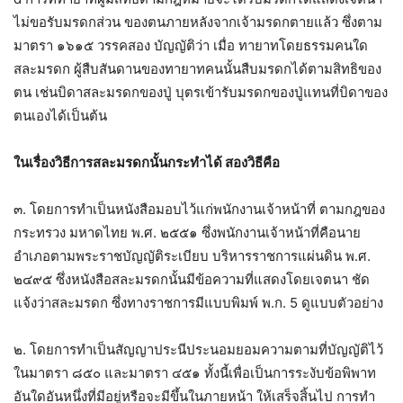
ไม่ขอรับมรดกส่วน ของตนภายหลังจากเจ้ามรดกตายแล้ว ซึ่งตาม
มาตรา ๑๖๑๕ วรรคสอง บัญญัติว่า เมื่อ ทายาทโดยธรรมคนใด
สละมรดก ผู้สืบสันดานของทายาทคนนั้นสืบมรดกได้ตามสิทธิของ
ตน เช่นบิดาสละมรดกของปู่ บุตรเข้ารับมรดกของปู่แทนที่บิดาของ
ตนเองได้เป็นต้น
ในเรื่องวิธีการสละมรดกนั้นกระทำได้ สองวิธีคือ
๓. โดยการทำเป็นหนังสือมอบไว้แก่พนักงานเจ้าหน้าที่ ตามกฎของ
กระทรวง มหาดไทย พ.ศ. ๒๕๕๑ ซึ่งพนักงานเจ้าหน้าที่คือนาย
อำเภอตามพระราชบัญญัติระเบียบ บริหารราชการแผ่นดิน พ.ศ.
๒๔๙๕ ซึ่งหนังสือสละมรดกนั้นมีข้อความที่แสดงโดยเจตนา ชัด
แจ้งว่าสละมรดก ซึ่งทางราชการมีแบบพิมพ์ พ.ก. 5 ดูแบบตัวอย่าง
๒. โดยการทำเป็นสัญญาประนีประนอมยอมความตามที่บัญญัติไว้
ในมาตรา ๘๕๐ และมาตรา ๔๕๑ ทั้งนี้เพื่อเป็นการระงับข้อพิพาท
อันใดอันหนึ่งที่มีอยู่หรือจะมีขึ้นในภายหน้า ให้เสร็จสิ้นไป การทำ