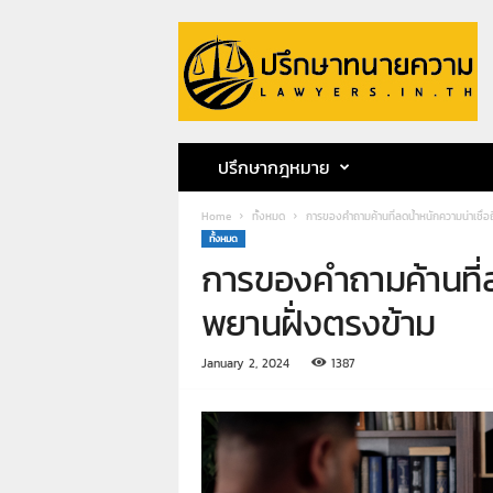
ป
รึ
ก
ษ
า
ท
น
ปรึกษากฎหมาย
า
ย
Home
ทั้งหมด
การของคำถามค้านที่ลดน้ำหนักความน่าเชื่
ค
ทั้งหมด
ว
การของคำถามค้านที่ล
า
ม
พยานฝั่งตรงข้าม
ท
น
January 2, 2024
1387
า
ย
ก
ฤ
ษ
ด