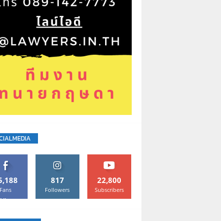
CIALMEDIA
5,188
817
22,800
Fans
Followers
Subscribers
Like