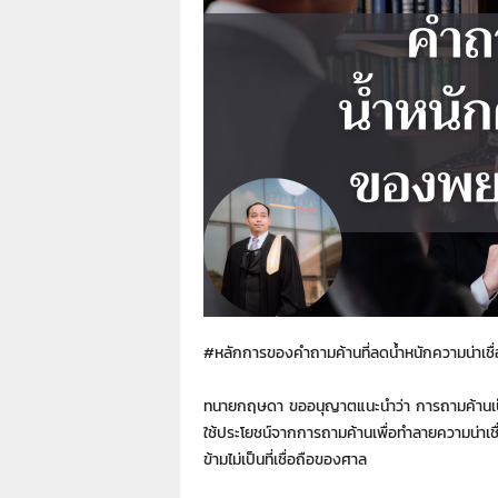
า
L
a
w
y
e
r
s
.
i
n
.
t
h
:
#หลักการของคำถามค้านที่ลดน้ำหนักความน่าเชื
0
8
ทนายกฤษดา ขออนุญาตแนะนำว่า การถามค้านเป็นก
9
1
ใช้ประโยชน์จากการถามค้านเพื่อทำลายความน่าเ
4
ข้ามไม่เป็นที่เชื่อถือของศาล
2