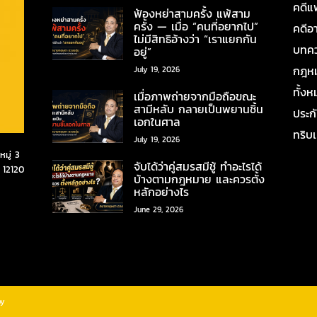
คดีแ
ฟ้องหย่าสามครั้ง แพ้สาม
ครั้ง — เมื่อ “คนที่อยากไป”
คดีอ
ไม่มีสิทธิอ้างว่า “เราแยกกัน
บทคว
อยู่”
กฎหมา
July 19, 2026
ทั้ง
เมื่อภาพถ่ายจากมือถือขณะ
สามีหลับ กลายเป็นพยานชิ้น
ประก
เอกในศาล
ทริบ
July 19, 2026
มู่ 3
จับได้ว่าคู่สมรสมีชู้ ทำอะไรได้
 12120
บ้างตามกฎหมาย และควรตั้ง
หลักอย่างไร
June 29, 2026
by