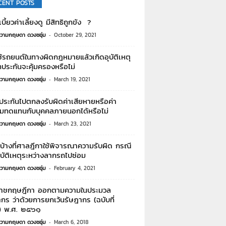
CENT POSTS
บี้ยวค่าเลี้ยงดู มีสิทธิถูกขัง ?
วามกฤษดา ดวงชอุ่ม
-
October 29, 2021
้รถยนต์ในทางผิดกฎหมายแล้วเกิดอุบัติเหตุ
ทประกันจะคุ้มครองหรือไม่
วามกฤษดา ดวงชอุ่ม
-
March 19, 2021
าประกันไปตกลงรับผิดค่าเสียหายหรือค่า
หมทดแทนกับบุคคลภายนอกได้หรือไม่
วามกฤษดา ดวงชอุ่ม
-
March 23, 2021
บ้างที่ศาลฎีกาใช้พิจารณาความรับผิด กรณี
ุบัติเหตุระหว่างลากรถไปซ่อม
วามกฤษดา ดวงชอุ่ม
-
February 4, 2021
าชกฤษฎีกา ออกตามความในประมวล
กร ว่าด้วยการยกเว้นรัษฎากร (ฉบับที่
 พ.ศ. ๒๕๖๑
วามกฤษดา ดวงชอุ่ม
-
March 6, 2018