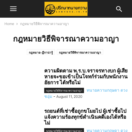
Home
กฎหมายวิธีพิจารณาความอาญา
กฎหมายวิธีพิจารณาความอาญา
กฎหมาย-ฎีกาน่ารู้
กฎหมายวิธีพิจารณาความอาญา
กฎหมายวิธีพิจารณาความแพ่ง
ข่าวการสอบเนติบัณฑิต
ข่าวจัดซื้อจัดจ้าง
ข่าวสอบทนายความ
ข่าวสอบผู้พิพากษา/อัยการ
ข่าวสาร
ข่าวสารทนายความ
ความผิดตาม พ.ร.บ.จราจรทางบก ผู้เสีย
ข่าวสารสภาทนายความ
หายจะขอเข้าเป็นโจทก์ร่วมกับพนักงาน
ข่าวสารสภาทนายความส่วนภูมิภาค
คดีครอบครัว
อัยการ ได้หรือไม่
คดีอาญา
คดีแพ่ง
ความรู้ในการพัฒนาวิชาชีพทนายความ
ทนายความกฤษดา ดวง
ทริบเทคนิค/บทความ
ทั้งหมด
บทความ
บทความคดีแพ่ง
กฎหมายวิธีพิจารณาความอาญา
ชอุ่ม
-
August 11, 2020
บทความและงานวิจัย
ประกันภัย
ประวัติทนายความ
พ.ร.บ.จราจรทางบก
รับสมัครพนักงาน
ศูนย์อำนวยการเลือกตั้ง
สาระน่ารู้
สำนักฝึกอบรมวิชาว่าความ
รถยนต์ที่เช่าซื้อถูกขโมยไป ผู้เช่าซื้อไป
สิทธิประโยชน์ทนายความ
เรื่องทั่วไป
แรงงาน
แจ้งความร้องทุกข์ดำเนินคดีเองได้หรือ
ไม่
ทนายความกฤษดา ดวง
กฎหมายวิธีพิจารณาความอาญา