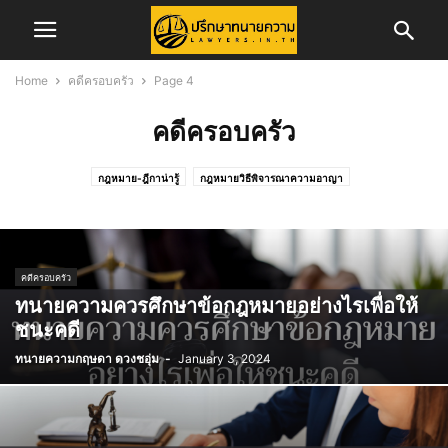
Home
คดีครอบครัว
Page 4
คดีครอบครัว
กฎหมาย-ฎีกาน่ารู้
กฎหมายวิธีพิจารณาความอาญา
กฎหมายวิธีพิจารณาความแพ่ง
ข่าวการสอบเนติบัณฑิต
ข่าวจัดซื้อจัดจ้าง
ข่าวสอบทนายความ
ข่าวสอบผู้พิพากษา/อัยการ
ข่าวสาร
ข่าวสารทนายความ
ข่าวสารสภาทนายความ
ข่าวสารสภาทนายความส่วนภูมิภาค
คดีครอบครัว
คดีครอบครัว
คดีอาญา
คดีแพ่ง
ความรู้ในการพัฒนาวิชาชีพทนายความ
ทนายความควรศึกษาข้อกฎหมายอย่างไรเพื่อให้
ทริบเทคนิค/บทความ
ทั้งหมด
บทความ
บทความคดีแพ่ง
ชนะคดี
บทความและงานวิจัย
ประกันภัย
ประวัติทนายความ
พ.ร.บ.จราจรทางบก
ทนายความกฤษดา ดวงชอุ่ม
-
January 3, 2024
รับสมัครพนักงาน
ศูนย์อำนวยการเลือกตั้ง
สาระน่ารู้
สำนักฝึกอบรมวิชาว่าความ
สิทธิประโยชน์ทนายความ
เรื่องทั่วไป
แรงงาน