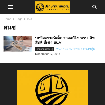
Home
Tags
สนช
สนช
บทวิเคราะห์เด็ด ร่างแก้ไข พรบ. ลิข
สิทธิ ที่เข้า สนช.
ทนายความกฤษดา ดวงชอุ่ม
-
กฎหมาย-ฎีกาน่ารู้
December 17, 2014