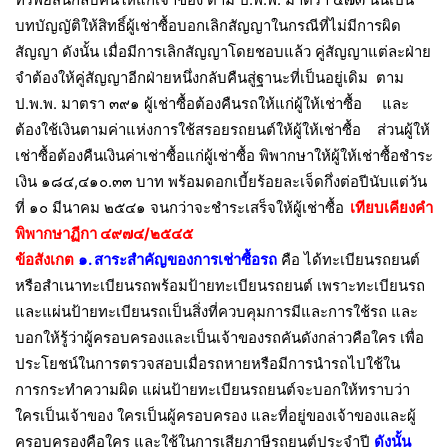
บทบัญญัติให้สิทธิ์ผู้เช่าซื้อบอกเลิกสัญญาในกรณีที่ไม่มีการผิด
สัญญา ดังนั้น เมื่อมีการเลิกสัญญาโดยชอบแล้ว คู่สัญญาแต่ละฝ่าย
จำต้องให้คู่สัญญาอีกฝ่ายหนึ่งกลับคืนสู่ฐานะที่เป็นอยู่เดิม ตาม
ป.พ.พ. มาตรา ๓๙๑ ผู้เช่าซื้อต้องคืนรถให้แก่ผู้ให้เช่าซื้อ และ
ต้องใช้เงินตามค่าแห่งการใช้สรอยรถยนต์ให้ผู้ให้เช่าซื้อ ส่วนผู้ให้
เช่าซื้อต้องคืนเงินค่าเช่าซื้อแก่ผู้เช่าซื้อ พิพากษาให้ผู้ให้เช่าซื้อชำระ
เงิน ๑๘๔,๔๑๐.๓๓ บาท พร้อมดอกเบี้ยร้อยละเจ็ดกึ่งต่อปีนับแต่วัน
ที่ ๑๐ มีนาคม ๒๕๔๑ จนกว่าจะชำระเสร็จให้ผู้เช่าซื้อ
เทียบเคียงคำ
พิพากษาฏีกา ๔๙๗๔/๒๕๔๕
ข้อสังเกต
๑. สาระสำคัญของการเช่าซื้อรถ
คือ ได้ทะเบียนรถยนต์
หรือสำเนาทะเบียนรถพร้อมป้ายทะเบียนรถยนต์ เพราะทะเบียนรถ
และแผ่นป้ายทะเบียนรถเป็นสิ่งที่ควบคุมการมีและการใช้รถ และ
บอกให้รู้ว่าผู้ครอบครองและเป็นเจ้าของรถคันดังกล่าวคือใคร เพื่อ
ประโยชน์ในการตรวจสอบเมื่อรถหายหรือมีการนำรถไปใช้ใน
การกระทำความผิด แผ่นป้ายทะเบียนรถยนต์จะบอกให้ทราบว่า
ใครเป็นเจ้าของ ใครเป็นผู้ครอบครอง และที่อยู่ของเจ้าของและผู้
ครอบครองคือใคร และใช้ในการเสียภาษีรถยนต์ประจำปี
ดังนั้น