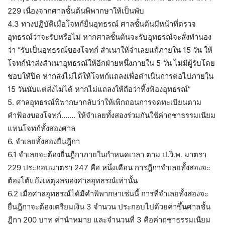
229 เนื่องจากศาลชั้นต้นพิพากษาให้เป็นพับ
4.3 ทางปฏิบัติเมื่อโจทก์ยื่นอุทธรณ์ ศาลชั้นต้นมีหน้าที่ตรวจ
อุทธรณ์ว่าจะรับหรือไม่ หากศาลชั้นต้นจะรับอุทธรณ์จะสั่งทำนอง
ว่า “รับเป็นอุทธรณ์ของโจทก์ สำเนาให้จำเลยแก้ภายใน 15 วัน ให้
โจทก์นำส่งสำเนาอุทธรณ์ให้อีกฝ่ายหนึ่งภายใน 5 วัน ไม่มีผู้รับโดย
ชอบให้ปิด หากส่งไม่ได้ให้โจทก์แถลงเพื่อดำเนินการต่อไปภายใน
15 วันนับแต่ส่งไม่ได้ หากไม่แถลงให้ถือว่าทิ้งฟ้องอุทธรณ์”
5. ศาลอุทธรณ์พิพากษากลับว่าให้เพิกถอนการจดทะเบียนตาม
คำฟ้องของโจทก์……. ให้จำเลยทั้งสองร่วมกันใช้ค่าฤชาธรรมเนียม
แทนโจทก์ทั้งสองศาล
6. จำเลยทั้งสองยื่นฎีกา
6.1 จำเลยจะต้องยื่นฎีกาภายในกำหนดเวลา ตาม ป.วิ.พ. มาตรา
229 ประกอบมาตรา 247 คือ หนึ่งเดือน การฎีกาจำเลยทั้งสองจะ
ต้องโต้แย้งเหตุผลของศาลอุทธรณ์เท่านั้น
6.2 เมื่อศาลอุทธรณ์ได้มีคำพิพากษาเช่นนี้ การที่จำเลยทั้งสองจะ
ยื่นฎีกาจะต้องเตรียมเงิน 3 จำนวน ประกอบไปด้วยค่าขึ้นศาลชั้น
ฎีกา 200 บาท ค่านำหมาย และจำนวนที่ 3 คือค่าฤชาธรรมเนียม