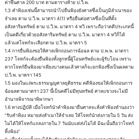
ค่าขึ้นศาล 200 บาท ตามตารางท้าย ป.วิ.พ.
1.3 คำฟ้องเช่นนี้สามารถนำไปยื่นฟ้องยังศาลซึ่งเป็นภูมิลำเนาของ
จำเลย ตาม ป.วิ.
พ. มาตรา 4(1) หรือยื่นต่อศาลซึ่งเป็นที่ตั้ง
อสังหาริมทรัพย์ ตาม ป.วิ.พ. มาตรา 4 ทวิ เพราะถือว่าคดีประเภทนี้
เป็นคดีเกี่ยวด้วยอสังหาริมทรัพย์ ตาม ป.วิ.พ. มาตรา 4 ทวิก็ได้
แล้วแต่โจทก์จะเลือกตาม ป.วิ.พ. มาตรา 5
1.4 การยื่นฟ้องขอให้ศาลเพิกถอนการฉ้อฉล ตาม ป.พ.พ. มาตรา
237 โจทก์จะต้องยื่นฟ้องทั้งลูกหนี้ผู้โอนทรัพย์และผู้รับโอน เพราะ
หากโจทก์ยื่นฟ้องมาเพียงบางคนแล้วศาลก็จะยกฟ้องซึ่งเป็นผลตาม
ป.วิ.พ. มาตรา 145
1.5 มองในแง่พระธรรมนูญศาลยุติธรรม คดีฟ้องขอให้เพิกถอนการ
ฉ้อฉลตามมาตรา 237 นี้เป็นคดีไม่มีทุนทรัพย์ ศาลแขวงจะไม่มี
อำนาจพิจารณาพิพากษา
1.6 ทางปฏิบัติ เมื่อโจทก์นำคำฟ้องมายื่นศาลจะสั่งคำฟ้องทำนองว่า
“รับคำฟ้อง หมายส่งสำเนาให้จำเลย ให้โจทก์นำส่งภายใน 5 วัน ส่ง
ไม่ได้ให้โจทก์แถลงภายใน 7 วันนับแต่ส่งไม่ได้ มิฉะนั้นถือว่าโจทก์
ทิ้งฟ้อง”