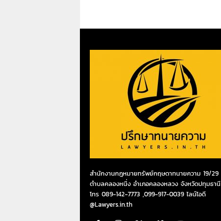
สำนักงานกฎหมายทรัพย์กฤษดาทนายความ 19/29 ห
ตำบลคลองหนึ่ง อำเภอคลองหลวง จังหวัดปทุมธานี
โทร 089-142-7773 ,099-917-0039 ไลน์ไอดี
@Lawyers.in.th