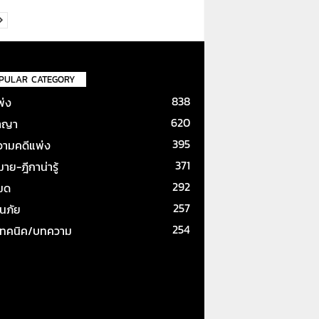
PULAR CATEGORY
838
พ่ง
620
าญา
395
ามคดีแพ่ง
371
ย-ฎีกาน่ารู้
292
หมด
257
ันภัย
254
เทคนิค/บทความ