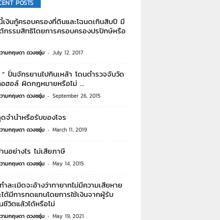
CENT POSTS
นี้เงินกู้ครอบครองที่ดินและโฉนดเกินสิบปี มี
ิได้กรรมสิทธิโดยการครอบครองปรปักษ์หรือ
วามกฤษดา ดวงชอุ่ม
-
July 12, 2017
” ปั่นจักรยานไปกินเหล้า โดนตำรวจจับวัด
อฮอล์ ผิดกฎหมายหรือไม่ ...
วามกฤษดา ดวงชอุ่ม
-
September 26, 2015
ุดจำนำหรือรับของโจร
วามกฤษดา ดวงชอุ่ม
-
March 11, 2019
านอย่างไร ไม่เสียภาษี
วามกฤษดา ดวงชอุ่ม
-
May 14, 2015
ะทำละเมิดจะอ้างว่าทายาทไม่มีความเสียหาย
ได้มีการทดแทนโดยการใช้เงินจากผู้รับ
นชีวิตแล้วได้หรือไม่
วามกฤษดา ดวงชอุ่ม
-
May 19, 2021