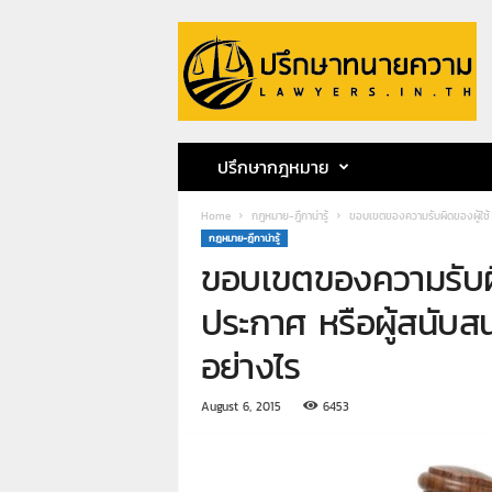
ป
รึ
ก
ษ
า
ท
น
ปรึกษากฎหมาย
า
ย
Home
กฎหมาย-ฎีกาน่ารู้
ขอบเขตของความรับผิดของผู้ใช้ 
ค
กฎหมาย-ฎีกาน่ารู้
ว
ขอบเขตของความรับผิด
า
ม
ประกาศ หรือผู้สนับส
ท
น
อย่างไร
า
ย
August 6, 2015
6453
ก
ฤ
ษ
ด