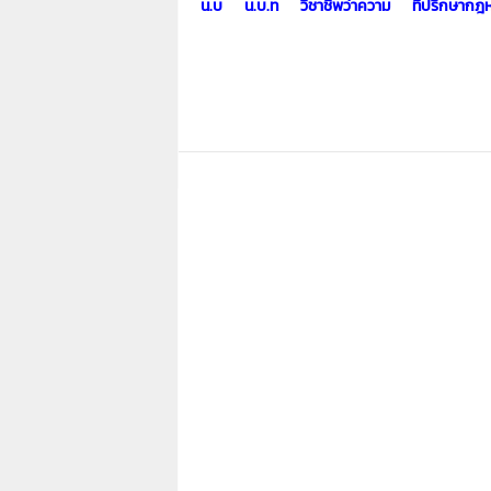
น.บ น.บ.ท วิชาชีพว่าความ ที่ปรึกษากฎหมา