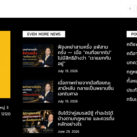
EVEN MORE NEWS
PO
คดีแ
ฟ้องหย่าสามครั้ง แพ้สาม
ครั้ง — เมื่อ “คนที่อยากไป”
คดีอ
ไม่มีสิทธิอ้างว่า “เราแยกกัน
บทคว
อยู่”
กฎหมา
July 19, 2026
ทั้ง
เมื่อภาพถ่ายจากมือถือขณะ
สามีหลับ กลายเป็นพยานชิ้น
ประก
เอกในศาล
ทริบ
July 19, 2026
มู่ 3
จับได้ว่าคู่สมรสมีชู้ ทำอะไรได้
 12120
บ้างตามกฎหมาย และควรตั้ง
หลักอย่างไร
June 29, 2026