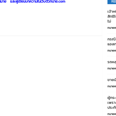
ย และผู้เขียนบทความในเว็บตั๋วทนาย.com
RE
เจ้าห
สิทธ
ไม่
ทนายค
กรณี 
แอลก
ทนายค
รถหล
ทนายค
ขายบ้
ทนายค
ผู้กร
เพราะ
ประกั
ทนายค