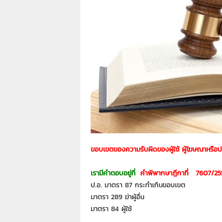
า
L
a
w
y
e
r
s
.
i
n
.
t
h
ขอบเขตของความรับผิดของผู้ใช้ ผู้โฆษณาหรือปร
:
0
8
เรามีคำตอบอยู่ที่
คำพิพากษาฎีกาที่ 7607/25
9
ป.อ. มาตรา 87 กระทำเกินขอบเขต
1
มาตรา 289 ฆ่าผู้อื่น
4
มาตรา 84 ผู้ใช้
2