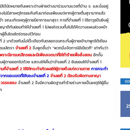
ด้นัดหมายกันเพราะต่างฝ่ายต่างมาร่วมงานบวชที่บ้าน จ. และนั่งอยู่
งสองไม่มีสาเหตุโกรธแค้นกันมาก่อนเพียงแต่หากผู้ตายดื่มสุรามากแล้ว
ำ ขณะเกิดเหตุผู้ตายมีอาการเมาสุรา การที่จำเลยที่ 1 ใช้อาวุธปืนยิงผู้
ป็นญาติกันย่อมทำให้จำเลยที่ 1 ไม่พอใจรวมทั้งไม่ได้คิดวางแผนล่วงหน้า
ู้อื่นโดยไตร่ตรองไว้ก่อน
 2 มาด้วยกันนั่งโต๊ะเดียวกันตลอดจนกระทั่งผู้ตายเข้ามาพูดโต้เถียง
่ยอมเลิกรา
จำเลยที่ 2
จึงพูดขึ้นว่า “พวกมึงจัดการไอ้เขียวที” เท่ากับว่า
พราะมีอารมณ์โกรธและมีเพียงเจตนาที่ให้ทำร้ายเพื่อสั่งสอน
อีกทั้ง
ามผู้ตายออกไปด้วย แสดงให้เห็นว่าจำเลยที่ 2 ยินยอมให้จำเลยที่ 1
ตามที่จำเลยที่ 2 ใช้ให้กระทำเกิดผลให้ผู้ตายถึงแก่ความตาย
การกระทำ
จากขอบเขตที่ใช้ของจำเลยที่ 2
จำเลยที่ 2 ต้องรับผิดทางอาญา
SO
87 วรรคสอง
จำเลยที่ 2 จึงมีความผิดฐานทำร้ายร่างกายเป็นเหตุให้ผู้อื่น
ก
2