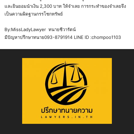
และยินยอมนำเงิน 2,300 บาท ให้จำเลย การกระทำของจำเลยจึง
เป็นความผิดฐานกรรโชกทรัพย์
By:MissLadyLawyer ทนายชีวารัตน์
มีปัญหาปรึกษาทนาย093-8791914 LINE ID :chompoo1103