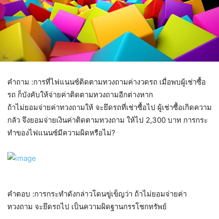
คำถาม :การที่ไฟแนนซ์ติดตามทวงถามค่างวดรถ เมื่อพบผู้เช่าซื้อ
รถ ก็บังคับให้จ่ายค่าติดตามทวงถามอีกต่างหาก
ถ้าไม่ยอมจ่ายค่าทวงถามให้ จะยึดรถที่เช่าซื้อไป ผู้เช่าซื้อเกิดความ
กลัว จึงยอมจ่ายเงินค่าติดตามทวงถาม ให้ไป 2,300 บาท การกระ
ทำของไฟแนนซ์มีความผิดหรือไม่?
คำตอบ :การกระทำดังกล่าวโดนขู่เข็ญว่า ถ้าไม่ยอมจ่ายค่า
ทวงถาม จะยึดรถไป เป็นความผิดฐานกรรโชกทรัพย์