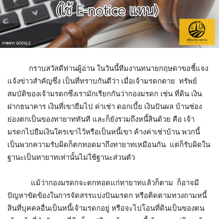
กราบสวัสดีท่านผู้อ่าน ในวันนี้ทีมงานทนายกฤษดาขอชี้แจง
แจ้งข่าวสำคัญซึ่ง เป็นที่ทราบกันดีว่า เมื่อเจ้ามรดกตาย ทรัพย์
สมบัติของเจ้ามรดกซึ่งเรามักเรียกกันว่ากองมรดก เช่น ที่ดิน เงิน
ฝากธนาคาร เงินที่เขายืมไป ค่าเช่า ดอกเบี้ย เงินปันผล บ้านช่อง
ย่องตกเป็นของทายาททันที และก็ยังรวมถึงหนี้สินด้วย คือ เจ้า
มรดกไปยืมเงินใครเขาไว้หรือเป็นหนี้เขา ค้างค่าเช่าบ้าน พวกนี้
เป็นพวกความรับผิดก็ตกทอดมาถึงทายาทเหมือนกัน แต่ก็รับผิดใน
ฐานะเป็นทายาทเท่านั้นไม่ใช้ฐานะส่วนตัว
แม้ว่ากองมรดกจะตกทอดแก่ทายาทแล้วก็ตาม ก็อาจมี
ปัญหาขัดข้องในการจัดสรรแบ่งปันมรดก หรือติดตามทวงถามหนี้
สินที่บุคคลอื่นเป็นหนี้เจ้ามรดกอยู่ หรือจะไปโอนที่ดินเป็นของตน