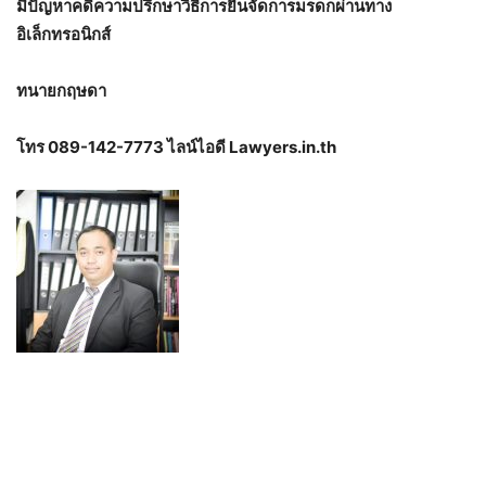
มีปัญหาคดีความปรึกษาวิธีการยื่นจัดการมรดกผ่านทาง
อิเล็กทรอนิกส์
ทนายกฤษดา
โทร 089-142-7773 ไลน์ไอดี Lawyers.in.th