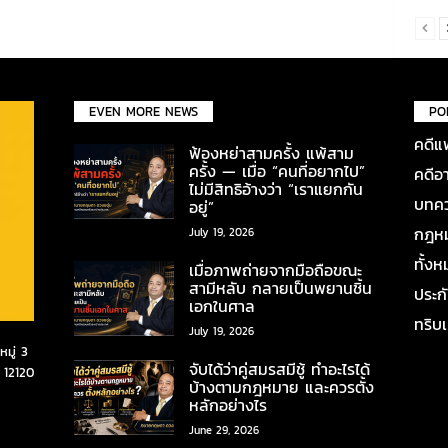
EVEN MORE NEWS
PO
คดีแ
ฟ้องหย่าสามครั้ง แพ้สาม
ครั้ง — เมื่อ “คนที่อยากไป”
คดีอ
ไม่มีสิทธิอ้างว่า “เราแยกกัน
บทคว
อยู่”
กฎหมา
July 19, 2026
ทั้ง
เมื่อภาพถ่ายจากมือถือขณะ
สามีหลับ กลายเป็นพยานชิ้น
ประก
เอกในศาล
ทริบ
July 19, 2026
มู่ 3
จับได้ว่าคู่สมรสมีชู้ ทำอะไรได้
 12120
บ้างตามกฎหมาย และควรตั้ง
หลักอย่างไร
June 29, 2026