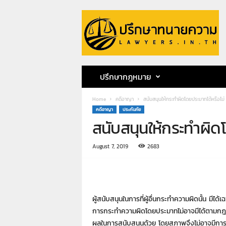
ป
รึ
ก
ษ
า
ท
น
ปรึกษากฎหมาย
า
ย
Home
คดีอาญา
สนับสนุนให้กระทำผิดโดยประมาทได้หรือไม่
ค
คดีอาญา
ประกันภัย
ว
สนับสนุนให้กระทำผิด
า
ม
ท
August 7, 2019
2683
น
า
ย
ก
ผู้สนับสนุนในการที่ผู้อื่นกระทำความผิดนั้น มีไ
ฤ
ษ
การกระทำความผิดโดยประมาทไม่อาจมีได้ตามกฎหม
ด
ผลในการสนับสนุนด้วย โดยสภาพจึงไม่อาจมีการ