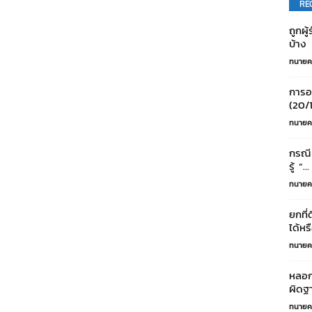
RE
ถูกผู
บ้าง
ทนายค
การอ
(20/
ทนายค
กรณี 
รู้ ”...
ทนายค
ยกที
ได้หรื
ทนายค
หลอก
ผิดฐ
ทนายค