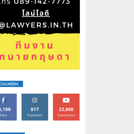
CIALMEDIA
5,188
817
22,800
Fans
Followers
Subscribers
Like