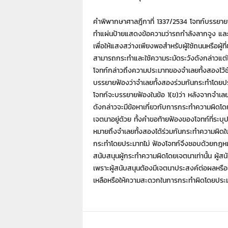
า
L
คำพิพากษาศาลฎีกาที่ 1337/2534 โจทก์บรรยายฟ้อ
a
ทำแผ่นป้ายแสดงข้อความว่ารถกำลังลากจูง และต้
w
เพื่อให้แสงสว่างเพียงพอสำหรับผู้ใช้ถนนหรือผู้
y
สามารถกระทำและใช้ความระมัดระวังดังกล่าวแต่
e
r
โจทก์กล่าวถึงความประมาทของจำเลยทั้งสองไว้ช
s
บรรยายฟ้องว่าจำเลยทั้งสองร่วมกันกระทำโดยประม
.
โจทก์จะบรรยายฟ้องในข้อ 1(ข)ว่า หลังจากจำเลย
i
ดังกล่าวจะมีข้อหาเกี่ยวกับการกระทำความผิดโดย
n
เจตนาอยู่ด้วย ทั้งคำขอท้ายฟ้องของโจทก์ที่ร
.
หมายถึงจำเลยทั้งสองได้ร่วมกันกระทำความผิดในข้
t
กระทำโดยประมาทไม่ ฟ้องโจทก์จึงชอบด้วยกฎหมายแ
h
:
สนับสนุนผู้กระทำความผิดโดยเจตนาเท่านั้น ผู
0
เพราะผู้สนับสนุนต้องมีเจตนาประสงค์ต่อผลหรือ
8
เหลือหรือให้ความสะดวกในการกระทำผิดโดยประม
9
1
4
2