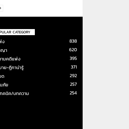
PULAR CATEGORY
838
พ่ง
620
าญา
395
ามคดีแพ่ง
371
ย-ฎีกาน่ารู้
292
หมด
257
ันภัย
254
เทคนิค/บทความ