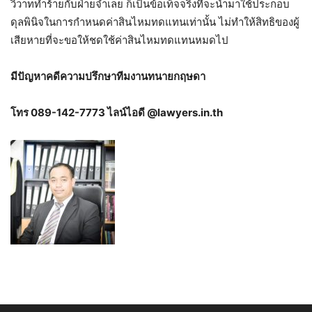
วิวาททำร้ายกับฝ่ายจำเลย ก็เป็นข้อเท็จจริงที่จะนำมาใช้ประกอบ
ดุลพินิจในการกำหนดค่าสินไหมทดแทนเท่านั้น ไม่ทำให้สิทธิของผู้
เสียหายที่จะขอให้ชดใช้ค่าสินไหมทดแทนหมดไป
มีปัญหาคดีความปรึกษาทีมงานทนายกฤษดา
โทร 089-142-7773 ไลน์ไอดี @lawyers.in.th