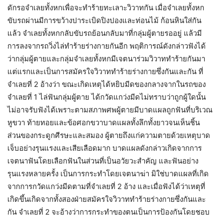
ดักรอจำเลยทั้งหกเพื่อจะทำร้ายทะเลาะวิวาทกัน เมื่อจำเลยทั้งหก
ขับรถผ่านมีการขว้างปาระเบิดปิงปองและท่อนไม้ ก้อนหินใส่กัน
แล้ว จำเลยทั้งหกกลับขับรถย้อนกลับมาที่กลุ่มผู้ตายรออยู่ แล้วมี
การลงจากรถวิ่งไล่ทำร้ายร่างกายกันอีก พฤติการณ์ดังกล่าวฟังได้
ว่ากลุ่มผู้ตายและกลุ่มจำเลยทั้งหกมีเจตนาร่วมวิวาททำร้ายกันมา
แต่แรกและเป็นการสมัครใจวิวาททำร้ายร่างกายซึ่งกันและกัน ที่
จำเลยที่ 2 อ้างว่า ขณะเกิดเหตุได้หยิบมีดของกลางจากในรถของ
จำเลยที่ 1 ไล่ฟันกลุ่มผู้ตาย ได้กวัดแกว่งมีดไม่ทราบว่าถูกผู้ใดนั้น
ไม่อาจรับฟังได้เพราะตามสภาพศพผู้ตายมีบาดแผลถูกฟันที่บริเวณ
หูขวา ท้ายทอยและข้อศอกขวาบาดแผลทั้งลึกทั้งยาวจนเห็นชิ้น
ส่วนของกระดูกศีรษะและสมอง ผู้ตายถึงแก่ความตายด้วยเหตุบาด
เจ็บอย่างรุนแรงและเสียเลือดมาก บาดแผลดังกล่าวเกิดจากการ
เจตนาฟันโดยเลือกฟันในส่วนที่เป็นอวัยวะสำคัญ และฟันอย่าง
รุนแรงหลายครั้ง เป็นการกระทำโดยเจตนาฆ่า มิใช่บาดแผลที่เกิด
จากการกวัดแกว่งมีดตามที่จำเลยที่ 2 อ้าง และเมื่อฟังได้ว่าเหตุที่
เกิดขึ้นเกิดจากทั้งสองฝ่ายสมัครใจวิวาททำร้ายร่างกายซึ่งกันและ
กัน จำเลยที่ 2 จะอ้างว่าการกระทำของตนเป็นการป้องกันโดยชอบ