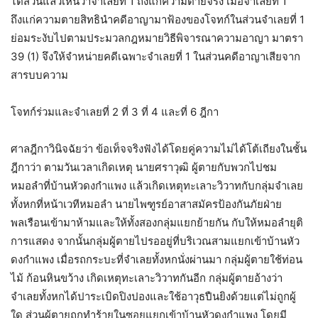
ไต่สวนแล้วเห็นว่าจำเลยที่ 1 ถึงแก่ความตายจริง เมื่อจำเลยที่ 1
ถึงแก่ความตายสิทธินำคดีอาญามาฟ้องของโจทก์ในส่วนจำเลยที่ 1
ย่อมระงับไปตามประมวลกฎหมายวิธีพิจารณาความอาญา มาตรา
39 (1) จึงให้จำหน่ายคดีเฉพาะจำเลยที่ 1 ในส่วนคดีอาญาเสียจาก
สารบบความ
โจทก์ร่วมและจำเลยที่ 2 ที่ 3 ที่ 4 และที่ 6 ฎีกา
ศาลฎีกาวินิจฉัยว่า ข้อเท็จจริงฟังได้โดยคู่ความไม่ได้โต้เถียงในชั้น
ฎีกาว่า ตามวันเวลาเกิดเหตุ นายศราวุฒิ ผู้ตายกับพวกไปชม
หมอลำที่บ้านหัวดงกำแพง แล้วเกิดเหตุทะเลาะวิวาทกับกลุ่มจำเลย
ทั้งหกที่หน้าเวทีหมอลำ นายไพฑูรย์อาสาสมัครป้องกันภัยฝ่าย
พลเรือนเข้ามาห้ามและให้ทั้งสองกลุ่มแยกย้ายกัน กับให้หมอลำยุติ
การแสดง จากนั้นกลุ่มผู้ตายไปรออยู่ที่บริเวณสามแยกเข้าบ้านหัว
ดงกำแพง เมื่อรถกระบะที่จำเลยทั้งหกนั่งผ่านมา กลุ่มผู้ตายใช้ท่อน
ไม้ ก้อนหินขว้าง เกิดเหตุทะเลาะวิวาทกันอีก กลุ่มผู้ตายอ้างว่า
จำเลยทั้งหกได้ปาระเบิดปิงปองและใช้อาวุธปืนยิงด้วยแต่ไม่ถูกผู้
ใด ส่วนผู้ตายถูกทำร้ายในซอยแยกเข้าบ้านหัวดงกำแพง โดยมี