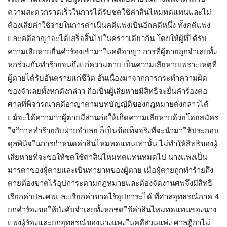
ความสะดวกรวดเร็วในการได้รับชดใช้ค่าสินไหมทดแทนและไม่
ต้องเสียค่าใช้จ่ายในการดำเนินคดีแพ่งเป็นอีกคดีหนึ่ง ทั้งคดีแพ่ง
และคดีอาญาจะได้เสร็จสิ้นไปในคราวเดียวกัน โดยให้ผู้ที่ได้รับ
ความเสียหายยื่นคำร้องเข้ามาในคดีอาญา การที่ผู้ตายถูกจำเลยทั้ง
หกร่วมกันทำร้ายจนถึงแก่ความตาย เป็นความเสียหายเพราะเหตุที่
ผู้ตายได้รับอันตรายแก่ชีวิต อันเนื่องมาจากการกระทำความผิด
ของจำเลยทั้งหกดังกล่าว ถือเป็นผู้เสียหายมีสิทธิจะยื่นคำร้องต่อ
ศาลที่พิจารณาคดีอาญาตามบทบัญญัติของกฎหมายดังกล่าวได้
แม้จะได้ความว่าผู้ตายมีส่วนก่อให้เกิดความเสียหายด้วยโดยสมัคร
ใจวิวาททำร้ายกับฝ่ายจำเลย ก็เป็นข้อเท็จจริงที่จะนำมาใช้ประกอบ
ดุลพินิจในการกำหนดค่าสินไหมทดแทนเท่านั้น ไม่ทำให้สิทธิของผู้
เสียหายที่จะขอให้ชดใช้ค่าสินไหมทดแทนหมดไป นางแพงเป็น
มารดาของผู้ตายและเป็นทายาทของผู้ตาย เมื่อผู้ตายถูกทำร้ายถึง
ตายต้องขาดไร้อุปการะตามกฎหมายและต้องจัดงานศพจึงมีสิทธิ
เรียกค่าปลงศพและเรียกค่าขาดไร้อุปการะได้ ที่ศาลอุทธรณ์ภาค 4
ยกคำร้องขอให้บังคับจำเลยทั้งหกชดใช้ค่าสินไหมทดแทนของนาง
แพงผู้ร้องและยกอุทธรณ์ของนางแพงในคดีส่วนแพ่ง ศาลฎีกาไม่