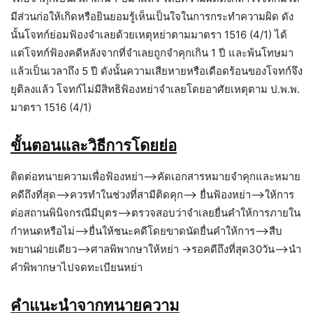
มีส่วนก่อให้เกิดหรือยินยอมรู้เห็นเป็นใจในการกระทำความผิด ดัง
นั้นโจทก์ย่อมฟ้องจำเลยด้วยเหตุหย่าตามมาตรา 1516 (4/1) ได้
แต่โจทก์ฟ้องคดีหลังจากที่จำเลยถูกจำคุกเกิน 1 ปี และพ้นโทษมา
แล้วเป็นเวลาถึง 5 ปี ดังนั้นความเสียหายหรือเดือดร้อนของโจทก์จึง
ยุติลงแล้ว โจทก์ไม่มีสิทธิฟ้องหย่าจำเลยโดยอาศัยเหตุตาม ป.พ.พ.
มาตรา 1516 (4/1)
ขั้นตอนและวิธีการโดยย่อ
ติดต่อทนายความเพื่อฟ้องหย่า–>คัดเอกสารหมายจำคุกและหมาย
คดีถึงที่สุด–>ควรทำในช่วงที่สามีติดคุก–> ยื่นฟ้องหย่า–>ให้การ
ต่อสถานพินิจกรณีมีบุตร–>ตรวจสอบว่าจำเลยยื่นคำให้การภายใน
กำหนดหรือไม่–>ยื่นให้ชนะคดีโดยขาดนัดยื่นคำให้การ–>สืบ
พยานฝ่ายเดียว–>ศาลพิพากษาให้หย่า ->รอคดีถึงที่สุด30วัน–>นำ
คำพิพากษาไปจดทะเบียนหย่า
คำแนะนำจากทนายความ