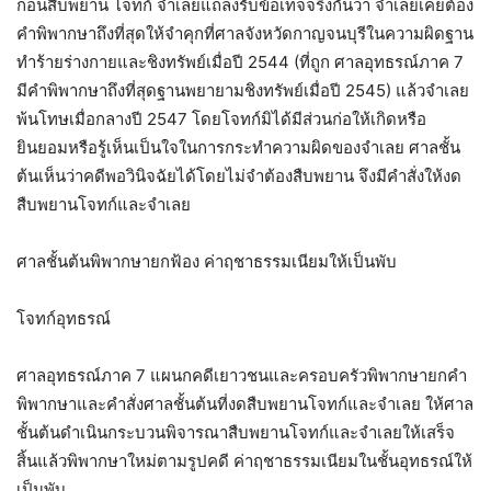
ก่อนสืบพยาน โจทก์ จำเลยแถลงรับข้อเท็จจริงกันว่า จำเลยเคยต้อง
คำพิพากษาถึงที่สุดให้จำคุกที่ศาลจังหวัดกาญจนบุรีในความผิดฐาน
ทำร้ายร่างกายและชิงทรัพย์เมื่อปี 2544 (ที่ถูก ศาลอุทธรณ์ภาค 7
มีคำพิพากษาถึงที่สุดฐานพยายามชิงทรัพย์เมื่อปี 2545) แล้วจำเลย
พ้นโทษเมื่อกลางปี 2547 โดยโจทก์มิได้มีส่วนก่อให้เกิดหรือ
ยินยอมหรือรู้เห็นเป็นใจในการกระทำความผิดของจำเลย ศาลชั้น
ต้นเห็นว่าคดีพอวินิจฉัยได้โดยไม่จำต้องสืบพยาน จึงมีคำสั่งให้งด
สืบพยานโจทก์และจำเลย
ศาลชั้นต้นพิพากษายกฟ้อง ค่าฤชาธรรมเนียมให้เป็นพับ
โจทก์อุทธรณ์
ศาลอุทธรณ์ภาค 7 แผนกคดีเยาวชนและครอบครัวพิพากษายกคำ
พิพากษาและคำสั่งศาลชั้นต้นที่งดสืบพยานโจทก์และจำเลย ให้ศาล
ชั้นต้นดำเนินกระบวนพิจารณาสืบพยานโจทก์และจำเลยให้เสร็จ
สิ้นแล้วพิพากษาใหม่ตามรูปคดี ค่าฤชาธรรมเนียมในชั้นอุทธรณ์ให้
เป็นพับ