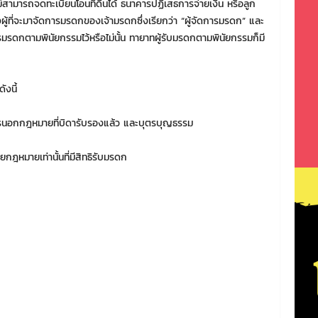
สามารถจดทะเบียนโอนที่ดินได้ ธนาคารปฏิเสธการจ่ายเงิน หรือลูก
งผู้ที่จะมาจัดการมรดกของเจ้ามรดกซึ่งเรียกว่า “ผู้จัดการมรดก” และ
รมรดกตามพินัยกรรมไว้หรือไม่นั้น ทายาทผู้รับมรดกตามพินัยกรรมก็มี
ังนี้
รนอกกฎหมายที่บิดารับรองแล้ว และบุตรบุญธรรม
ฎหมายเท่านั้นที่มีสิทธิรับมรดก