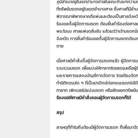
ภูมิลำเนาอยู่ในเขตอำนาจศาลในขณะถึงแก่ความ
ที่ทรัพย์มรดกอยู่ในเขตอำนาจศาล ซึ่งศาลที่มีอำ
พิจารณาพิพากษาคดีแพ่งและต้องเป็นศาลจังหวัดเท
ร้องขอตั้งผู้จัดการมรดก ต้องยื่นคำร้องต่อศา
พระโขนง ศาลแพ่งตลิ่งชัน แล้วแต่ว่าเจ้ามรดกมีภู
จังหวัด การยื่นคำร้องขอตั้งผู้จัดการมรดกต้อง
ตาย
เมื่อศาลมีคำสั่งตั้งผู้จัดการมรดกแล้ว ผู้จัดการ
รวบรวมมรดก เพื่อแบ่งให้ทายาทโดยธรรมหรือผู้
และรายการแสดงบัญชีการจัดการ โดยต้องจัดการ
ทำนิติกรรมใด ๆ ที่เป็นปรปักษ์ต่อกองมรดกไม่ได
ทายาท เพิกเฉยไม่แบ่งมรดก หรือยักยอกทรัพย์มรด
ร้องขอให้ศาลมีคำสั่งถอนผู้จัดการมรดกก็ได้
สรุป
สาเหตุที่ทำไมถึงต้องมีผู้จัดการมรดก ก็เพื่อมาจ