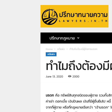
ป
รึ
ก
ษ
า
ท
น
ปรึกษากฎหมาย
า
ย
Home
คดีแพ่ง
ทำไมถึงต้องมีผู้จัดการมรดก
ค
คดีแพ่ง
ว
ทำไมถึงต้องมี
า
ม
ท
June 13, 2020
2000
น
า
ย
ก
มรดก
คือ ทรัพย์สินทุกชนิดของผู้ตาย รวมทั้งสิท
ฤ
ค่าเช่า ดอกเบี้ย เงินปันผล เงินที่มีผู้อื่นยืมไป 
ษ
จากที่ผู้ตาย หรือที่กฎหมายเรียกว่า “เจ้ามรดก
ด