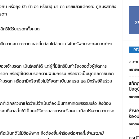
กัน หรือลุง ป้า น้า อา หรือมีปู่ ย่า ตา ยายแล้วแต่กรณี คู่สมรสที่ยัง
มรดก
2
นมีสิทธิได้รับมรดกทั้งหมด
นมีหลายคน ทายาทเหล่านั้นย่อมได้ส่วนแบ่งในทรัพย์มรดกคนละเท่าๆ
RE
ออกเช
้ามรดก เป็นใครก็ได้ แต่ผู้ที่มีสิทธิยื่นคำร้องขอตั้งผู้จัดการ
ทนายค
มรดก หรือผู้ที่ได้รับมรดกตามพินัยกรรม หรืออาจเป็นบุคคลภายนอก
เจ้ามรดก หรือสามีภริยาซึ่งไม่ได้จดทะเบียนสมรส และมีทรัพย์สินร่วม
แก้ก
ปัจจุบ
ทนายค
ที่ได้กล่าวมาแล้วว่าไม่จำเป็นต้องเป็นทายาทโดยธรรมแล้ว ยังต้อง
สัญญ
หรือคนที่ศาลสั่งให้เป็นคนไร้ความสามารถหรือคนเสมือนไร้ความสามารถ
ร้องบ
ทนายค
ือเป็นคดีไม่มีข้อพิพาท จึงต้องยื่นคำร้องต่อศาลที่
เจ้ามรดกมี
กรณีไ