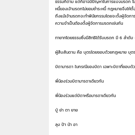
ธรรมก็ตาม แต่ก็อาจมีปัญหาในการแบ่งมรดก ไม่
า
หนี้ของเจ้ามรดกไม่ยอมชำระหนี้ กฎหมายจึงให้ตั้
L
a
ถึงแม้เจ้ามรดกจะทำพินัยกรรมโดยจะตั้งผู้จัดกา
w
ความจำเป็นต้องตั้งผู้จัดการมรดกเช่นกัน
y
e
ทายาทโดยธรรมซึ่งมีสิทธิได้รับมรดก มี 6 ลำดับ ด
r
s
ผู้สืบสันดาน คือ บุตรโดยชอบด้วยกฎหมาย บุต
.
i
n
บิดามารดา ในกรณีของบิดา เฉพาะบิดาที่ชอบด้วยก
.
t
พี่น้องร่วมบิดามารดาเดียวกัน
h
:
พี่น้องร่วมแต่บิดาหรือมารดาเดียวกัน
0
8
ปู่ ย่า ตา ยาย
9
1
4
ลุง ป้า น้า อา
2