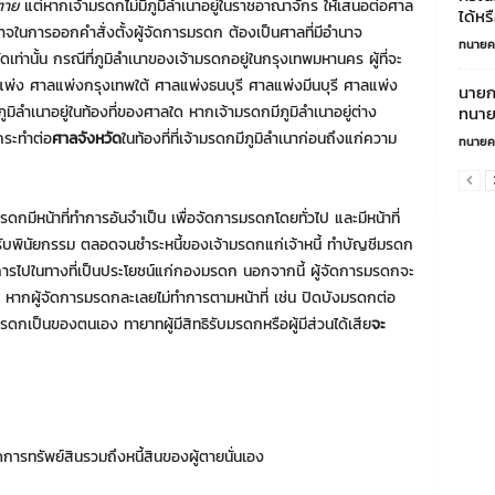
ตาย
แต่หากเจ้ามรดกไม่มีภูมิลำเนาอยู่ในราชอาณาจักร ให้เสนอต่อศาล
ได้หร
นาจในการออกคำสั่งตั้งผู้จัดการมรดก ต้องเป็นศาลที่มีอำนาจ
ทนายค
่านั้น กรณีที่ภูมิลำเนาของเจ้ามรดกอยู่ในกรุงเทพมหานคร ผู้ที่จะ
ลแพ่ง ศาลแพ่งกรุงเทพใต้ ศาลแพ่งธนบุรี ศาลแพ่งมีนบุรี ศาลแพ่ง
นายก
มิลำเนาอยู่ในท้องที่ของศาลใด หากเจ้ามรดกมีภูมิลำเนาอยู่ต่าง
ทนาย
กระทำต่อ
ศาลจังหวัด
ในท้องที่ที่เจ้ามรดกมีภูมิลำเนาก่อนถึงแก่ความ
ทนายค
มรดกมีหน้าที่ทำการอันจำเป็น เพื่อจัดการมรดกโดยทั่วไป และมีหน้าที่
รับพินัยกรรม ตลอดจนชำระหนี้ของเจ้ามรดกแก่เจ้าหนี้ ทำบัญชีมรดก
ไปในทางที่เป็นประโยชน์แก่กองมรดก นอกจากนี้ ผู้จัดการมรดกจะ
้ หากผู้จัดการมรดกละเลยไม่ทำการตามหน้าที่ เช่น ปิดบังมรดกต่อ
กเป็นของตนเอง ทายาทผู้มีสิทธิรับมรดกหรือผู้มีส่วนได้เสีย
จะ
ัดการทรัพย์สินรวมถึงหนี้สินของผู้ตายนั่นเอง