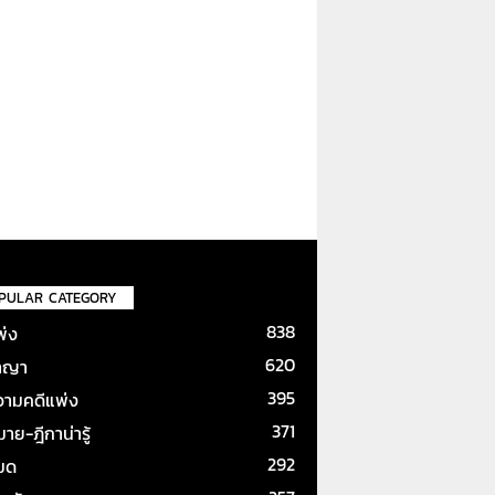
PULAR CATEGORY
838
พ่ง
620
าญา
395
ามคดีแพ่ง
371
ย-ฎีกาน่ารู้
292
หมด