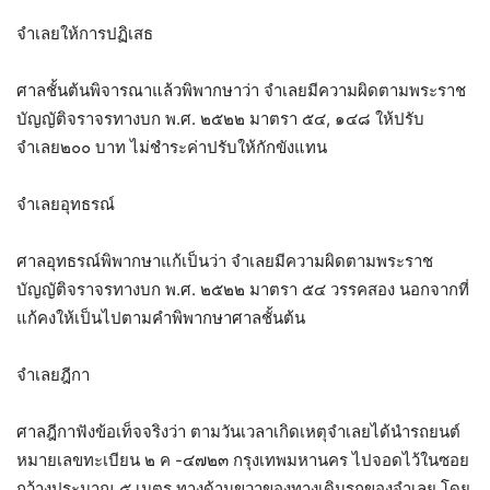
จำเลยให้การปฏิเสธ
ศาลชั้นต้นพิจารณาแล้วพิพากษาว่า จำเลยมีความผิดตามพระราช
บัญญัติจราจรทางบก พ.ศ. ๒๕๒๒ มาตรา ๕๔, ๑๔๘ ให้ปรับ
จำเลย๒๐๐ บาท ไม่ชำระค่าปรับให้กักขังแทน
จำเลยอุทธรณ์
ศาลอุทธรณ์พิพากษาแก้เป็นว่า จำเลยมีความผิดตามพระราช
บัญญัติจราจรทางบก พ.ศ. ๒๕๒๒ มาตรา ๕๔ วรรคสอง นอกจากที่
แก้คงให้เป็นไปตามคำพิพากษาศาลชั้นต้น
จำเลยฎีกา
ศาลฎีกาฟังข้อเท็จจริงว่า ตามวันเวลาเกิดเหตุจำเลยได้นำรถยนต์
หมายเลขทะเบียน ๒ ค -๔๗๒๓ กรุงเทพมหานคร ไปจอดไว้ในซอย
กว้างประมาณ ๕ เมตร ทางด้านขวาของทางเดินรถของจำเลย โดย