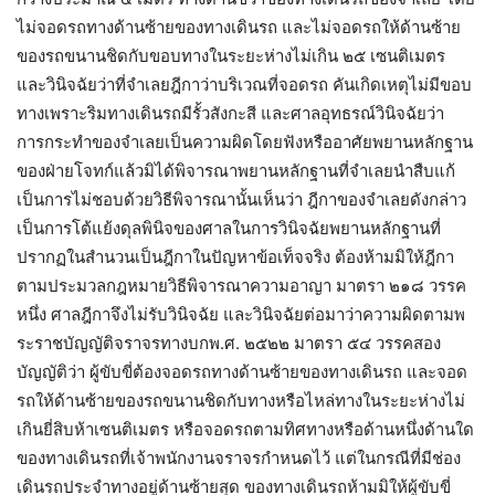
ไม่จอดรถทางด้านซ้ายของทางเดินรถ และไม่จอดรถให้ด้านซ้าย
ของรถขนานชิดกับขอบทางในระยะห่างไม่เกิน ๒๕ เซนติเมตร
และวินิจฉัยว่าที่จำเลยฎีกาว่าบริเวณที่จอดรถ คันเกิดเหตุไม่มีขอบ
ทางเพราะริมทางเดินรถมีรั้วสังกะสี และศาลอุทธรณ์วินิจฉัยว่า
การกระทำของจำเลยเป็นความผิดโดยฟังหรืออาศัยพยานหลักฐาน
ของฝ่ายโจทก์แล้วมิได้พิจารณาพยานหลักฐานที่จำเลยนำสืบแก้
เป็นการไม่ชอบด้วยวิธีพิจารณานั้นเห็นว่า ฎีกาของจำเลยดังกล่าว
เป็นการโต้แย้งดุลพินิจของศาลในการวินิจฉัยพยานหลักฐานที่
ปรากฏในสำนวนเป็นฎีกาในปัญหาข้อเท็จจริง ต้องห้ามมิให้ฎีกา
ตามประมวลกฎหมายวิธีพิจารณาความอาญา มาตรา ๒๑๘ วรรค
หนึ่ง ศาลฎีกาจึงไม่รับวินิจฉัย และวินิจฉัยต่อมาว่าความผิดตามพ
ระราชบัญญัติจราจรทางบกพ.ศ. ๒๕๒๒ มาตรา ๕๔ วรรคสอง
บัญญัติว่า ผู้ขับขี่ต้องจอดรถทางด้านซ้ายของทางเดินรถ และจอด
รถให้ด้านซ้ายของรถขนานชิดกับทางหรือไหล่ทางในระยะห่างไม่
เกินยี่สิบห้าเซนติเมตร หรือจอดรถตามทิศทางหรือด้านหนึ่งด้านใด
ของทางเดินรถที่เจ้าพนักงานจราจรกำหนดไว้ แต่ในกรณีที่มีช่อง
เดินรถประจำทางอยู่ด้านซ้ายสุุด ของทางเดินรถห้ามมิให้ผู้ขับขี่