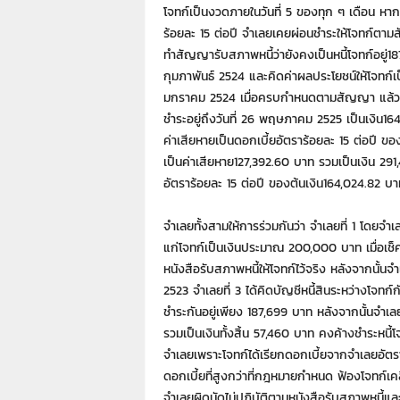
7
โจทก์เป็นงวดภายในวันที่ 5 ของทุก ๆ เดือน หากผ
7
ร้อยละ 15 ต่อปี จำเลยเคยผ่อนชำระให้โจทก์ตามสั
7
ทำสัญญารับสภาพหนี้ว่ายังคงเป็นหนี้โจทก์อยู่18
3
กุมภาพันธ์ 2524 และคิดค่าผลประโยชน์ให้โจทก์
มกราคม 2524 เมื่อครบกำหนดตามสัญญา แล้วจำ
ชำระอยู่ถึงวันที่ 26 พฤษภาคม 2525 เป็นเงิน1
ค่าเสียหายเป็นดอกเบี้ยอัตราร้อยละ 15 ต่อปี ข
เป็นค่าเสียหาย127,392.60 บาท รวมเป็นเงิน 291
อัตราร้อยละ 15 ต่อปี ของต้นเงิน164,024.82 บา
จำเลยทั้งสามให้การร่วมกันว่า จำเลยที่ 1 โดยจำเ
แก่โจทก์เป็นเงินประมาณ 200,000 บาท เมื่อเช็
หนังสือรับสภาพหนี้ให้โจทก์ไว้จริง หลังจากนั้นจำเ
2523 จำเลยที่ 3 ได้คิดบัญชีหนี้สินระหว่างโจทก์ก
ชำระกันอยู่เพียง 187,699 บาท หลังจากนั้นจำเลย
รวมเป็นเงินทั้งสิ้น 57,460 บาท คงค้างชำระหนี้โจ
จำเลยเพราะโจทก์ได้เรียกดอกเบี้ยจากจำเลยอัตรา
ดอกเบี้ยที่สูงกว่าที่กฎหมายกำหนด ฟ้องโจทก์เค
จำเลยผิดนัดไม่ปฏิบัติตามหนังสือรับสภาพหนี้และ