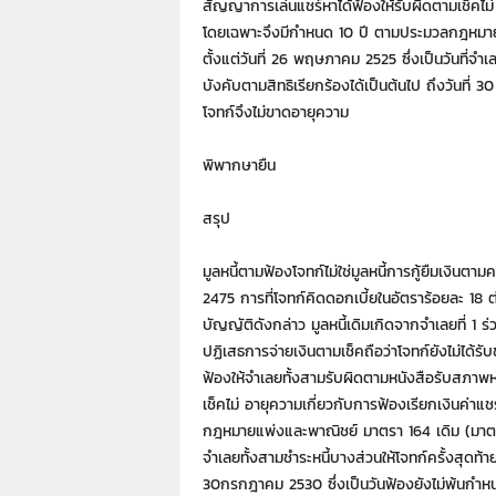
สัญญาการเล่นแชร์หาได้ฟ้องให้รับผิดตามเช็คไม่ 
โดยเฉพาะจึงมีกำหนด 10 ปี ตามประมวลกฎหมายแพ
ตั้งแต่วันที่ 26 พฤษภาคม 2525 ซึ่งเป็นวันที่จำเ
บังคับตามสิทธิเรียกร้องได้เป็นต้นไป ถึงวันที่
โจทก์จึงไม่ขาดอายุความ
พิพากษายืน
สรุป
มูลหนี้ตามฟ้องโจทก์ไม่ใช่มูลหนี้การกู้ยืมเงิน
2475 การที่โจทก์คิดดอกเบี้ยในอัตราร้อยละ 18 ต
บัญญัติดังกล่าว มูลหนี้เดิมเกิดจากจำเลยที่ 1 ร
ปฏิเสธการจ่ายเงินตามเช็คถือว่าโจทก์ยังไม่ได้รับช
ฟ้องให้จำเลยทั้งสามรับผิดตามหนังสือรับสภาพหน
เช็คไม่ อายุความเกี่ยวกับการฟ้องเรียกเงินค่า
กฎหมายแพ่งและพาณิชย์ มาตรา 164 เดิม (มาตรา 19
จำเลยทั้งสามชำระหนี้บางส่วนให้โจทก์ครั้งสุดท้าย 
30กรกฎาคม 2530 ซึ่งเป็นวันฟ้องยังไม่พ้นกำห