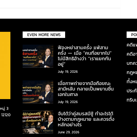
EVEN MORE NEWS
PO
คดีแ
ฟ้องหย่าสามครั้ง แพ้สาม
ครั้ง — เมื่อ “คนที่อยากไป”
คดีอ
ไม่มีสิทธิอ้างว่า “เราแยกกัน
บทคว
อยู่”
กฎหมา
July 19, 2026
ทั้ง
เมื่อภาพถ่ายจากมือถือขณะ
สามีหลับ กลายเป็นพยานชิ้น
ประก
เอกในศาล
ทริบ
July 19, 2026
มู่ 3
จับได้ว่าคู่สมรสมีชู้ ทำอะไรได้
 12120
บ้างตามกฎหมาย และควรตั้ง
หลักอย่างไร
June 29, 2026