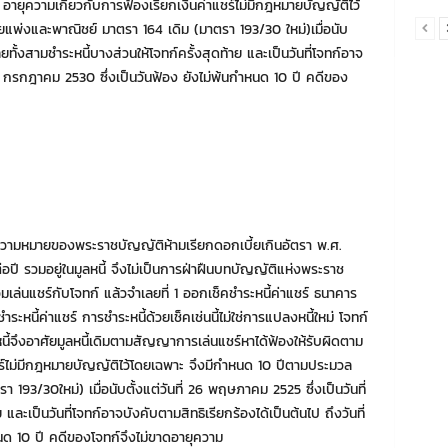
อายุความเกี่ยวกับการฟ้องเรียกเงินค่าแชร์ไม่มีกฎหมายบัญญัติไว้
่งและพาณิชย์ มาตรา 164 เดิม (มาตรา 193/30 ใหม่)เมื่อนับ
ลยทั้งสามชำระหนี้บางส่วนให้โจทก์ครั้งสุดท้าย และเป็นวันที่โจทก์อาจ
 30 กรกฎาคม 2530 ซึ่งเป็นวันฟ้อง ยังไม่พ้นกำหนด 10 ปี คดีของ
ตามความหมายของพระราชบัญญัติห้ามเรียกดอกเบี้ยเกินอัตรา พ.ศ.
่อปี รวมอยู่ในมูลหนี้ จึงไม่เป็นการฝ่าฝืนบทบัญญัติแห่งพระราช
่วมเล่นแชร์กับโจทก์ แล้วจำเลยที่ 1 ออกเช็คชำระหนี้ค่าแชร์ ธนาคาร
ำระหนี้ค่าแชร์ การชำระหนี้ด้วยเช็คเช่นนี้ไม่ใช่การแปลงหนี้ใหม่ โจทก์
ี้จึงอาศัยมูลหนี้เดิมตามสัญญาการเล่นแชร์หาได้ฟ้องให้รับผิดตาม
แชร์ไม่มีกฎหมายบัญญัติไว้โดยเฉพาะ จึงมีกำหนด 10 ปีตามประมวล
3/30ใหม่) เมื่อนับตั้งแต่วันที่ 26 พฤษภาคม 2525 ซึ่งเป็นวันที่
และเป็นวันที่โจทก์อาจบังคับตามสิทธิเรียกร้องได้เป็นต้นไป ถึงวันที่
นด 10 ปี คดีของโจทก์จึงไม่ขาดอายุความ