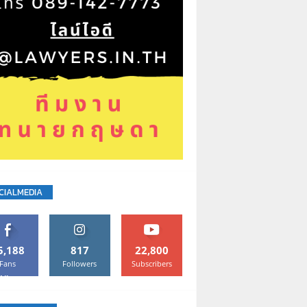
CIALMEDIA
5,188
817
22,800
Fans
Followers
Subscribers
Like