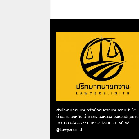
สำนักงานกฎหมายทรัพย์กฤษดาทนายความ 19/29 ห
ตำบลคลองหนึ่ง อำเภอคลองหลวง จังหวัดปทุมธานี
โทร 089-142-7773 ,099-917-0039 ไลน์ไอดี
@Lawyers.in.th