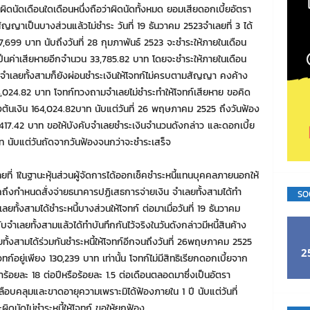
ิดนัดเดือนใดเดือนหนึ่งถือว่าผิดนัดทั้งหมด ยอมเสียดอกเบี้ยอัตรา
ญญาเป็นบางส่วนแล้วไม่ชำระ วันที่ 19 ธันวาคม 2523จำเลยที่ 3 ได้
7,699 บาท นับถึงวันที่ 28 กุมภาพันธ์ 2523 จะชำระให้ภายในเดือน
เป็นค่าเสียหายอีกจำนวน 33,785.82 บาท โดยจะชำระให้ภายในเดือน
เลยทั้งสามก็ยังผ่อนชำระเงินให้โจทก์ไม่ครบตามสัญญา คงค้าง
64,024.82 บาท โจทก์ทวงถามจำเลยไม่ชำระทำให้โจทก์เสียหาย ขอคิด
องต้นเงิน 164,024.82บาท นับแต่วันที่ 26 พฤษภาคม 2525 ถึงวันฟ้อง
,417.42 บาท ขอให้บังคับจำเลยชำระเงินจำนวนดังกล่าว และดอกเบี้ย
ท นับแต่วันถัดจากวันฟ้องจนกว่าจะชำระเสร็จ
ลยที่ 1ในฐานะหุ้นส่วนผู้จัดการได้ออกเช็คชำระหนี้แทนบุคคลภายนอกให้
คถึงกำหนดสั่งจ่ายธนาคารปฏิเสธการจ่ายเงิน จำเลยทั้งสามได้ทำ
SO
ลยทั้งสามได้ชำระหนี้บางส่วนให้โจทก์ ต่อมาเมื่อวันที่ 19 ธันวาคม
ับจำเลยทั้งสามแล้วได้ทำบันทึกกันไว้จริงในวันดังกล่าวมีหนี้สินค้าง
ทั้งสามได้ร่วมกันชำระหนี้ให้โจทก์อีกจนถึงวันที่ 26พฤษภาคม 2525
2
ทก์อยู่เพียง 130,239 บาท เท่านั้น โจทก์ไม่มีสิทธิเรียกดอกเบี้ยจาก
ร้อยละ 18 ต่อปีหรือร้อยละ 1.5 ต่อเดือนตลอดมาซึ่งเป็นอัตรา
ลือบคลุมและขาดอายุความเพราะมิได้ฟ้องภายใน 1 ปี นับแต่วันที่
ผิดนัดไม่ชำระหนี้ให้โจทก์ ขอให้ยกฟ้อง