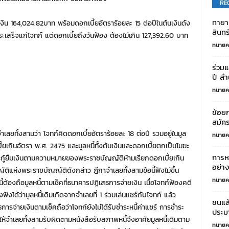
RE
ทายาท
งิน 164,024.82บาท พร้อมดอกเบี้ยอัตราร้อยละ 15 ต่อปีในต้นเงินดัง
สินทร
เสร็จแก่โจทก์ แต่ดอกเบี้ยถึงวันฟ้อง ต้องไม่เกิน 127,392.60 บาท
ทนายค
ร่วม
ปี สำ
ทนายค
ข้อยก
สมัคร
เลยทั้งสามว่า โจทก์คิดดอกเบี้ยอัตราร้อยละ 18 ต่อปี รวมอยู่ในมูล
ทนายค
้ยเกินอัตรา พ.ศ. 2475 และมูลหนี้ทั้งต้นเงินและดอกเบี้ยตกเป็นโมฆะ
การห
ี้การกู้ยืมเงินตามความหมายของพระราชบัญญัติห้ามเรียกดอกเบี้ยเกิน
อย่าง
ติแห่งพระราชบัญญัติดังกล่าว ฎีกาจำเลยทั้งสามข้อนี้ฟังไม่ขึ้น
ทนายค
ต้องถือมูลหนี้ตามเช็คที่ธนาคารปฏิเสธการจ่ายเงิน เมื่อโจทก์ฟ้องคดี
งฟังได้ว่ามูลหนี้เดิมเกิดจากจำเลยที่ 1 ร่วมเล่นแชร์กับโจทก์ แล้ว
ชนแล้
การจ่ายเงินตามเช็คถือว่าโจทก์ยังไม่ได้รับชำระหนี้ค่าแชร์ การชำระ
ประมา
้องให้จำเลยทั้งสามรับผิดตามหนังสือรับสภาพหนี้จึงอาศัยมูลหนี้เดิมตาม
ทนายค