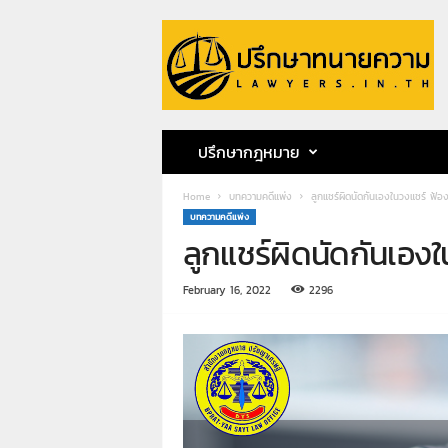
ป
รึ
ก
ษ
า
ท
น
ปรึกษากฎหมาย
า
ย
Home
บทความคดีแพ่ง
ลูกแชร์ผิดนัดกันเองในวงแชร์ ฟ้องฉ
ค
บทความคดีแพ่ง
ว
ลูกแชร์ผิดนัดกันเองใ
า
ม
ท
February 16, 2022
2296
น
า
ย
ก
ฤ
ษ
ด