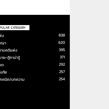
PULAR CATEGORY
838
พ่ง
620
าญา
395
ามคดีแพ่ง
371
ย-ฎีกาน่ารู้
292
หมด
257
ันภัย
254
เทคนิค/บทความ