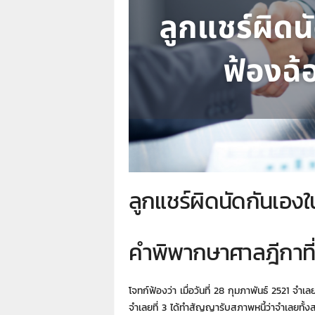
า
L
a
w
y
e
r
s
.
i
n
.
t
ลูกแชร์ผิดนัดกันเองใ
h
:
0
คำพิพากษาศาลฎีกาที
8
9
1
4
โจทก์ฟ้องว่า เมื่อวันที่ 28 กุมภาพันธ์ 2521 จำเ
2
จำเลยที่ 3 ได้ทำสัญญารับสภาพหนี้ว่าจำเลยทั้งส