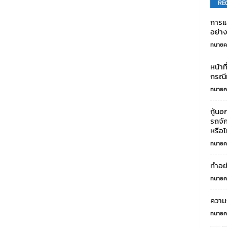
RE
การแ
อย่าง
ทนายค
หน้าท
กรณี
ทนายค
กู้น
รถจั
หรือไ
ทนายค
ทำอย่
ทนายค
ความร
ทนายค