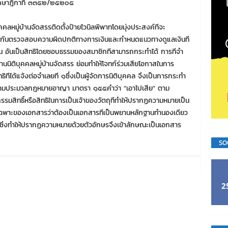
พิพากษาฎีกาที ๓๓๕๒/๒๕๒๐๕
ุคคลหมู่บ้านจัดสรรติดตั้งป้ายไวนิลพิพาทโดยมุ่งประสงค์ทีจะ
่วมกันตรวจสอบความผิดปกติทางการเงินและกําหนดแนวทางดูแลเงินที
่ดิน อันเป็นสิทธิโดยซอบธรรมของสมาชิกทีสามารถกระทําได้ การทีจํา
านนิติบุคคลหมู่บ้านจัดสรร ย่อมทําให้โจทก์ร่วมเสียโอกาสในการ
ีได้แจ้งต่อจําเลยที ๑ซึ่งเป็นผู้จัดการนิติบุคคล จึงเป็นการกระทํา
วมตามประมวลกฎหมายอาญา มาตรา ๑๕๕คําว่า “เอาไปเสีย” ตาม
สิทธิ์หรือสิทธิในการเป็นเจ้าของวัตถุทีทําให้ปรากฏความหมายเป็น
พาะของเอกสารว่าต้องเป็นเอกสารทีเป็นพยานหลักฐานทํานองเดียว
ัตถุซึงทําให้ปรากฏความหมายด้วยตัวอักษรจึงเข้าลักษณะเป็นเอกสาร
SO
2