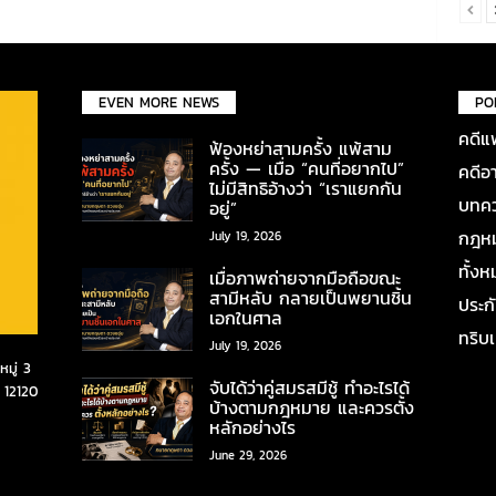
EVEN MORE NEWS
PO
คดีแ
ฟ้องหย่าสามครั้ง แพ้สาม
ครั้ง — เมื่อ “คนที่อยากไป”
คดีอ
ไม่มีสิทธิอ้างว่า “เราแยกกัน
บทคว
อยู่”
กฎหมา
July 19, 2026
ทั้ง
เมื่อภาพถ่ายจากมือถือขณะ
สามีหลับ กลายเป็นพยานชิ้น
ประก
เอกในศาล
ทริบ
July 19, 2026
มู่ 3
จับได้ว่าคู่สมรสมีชู้ ทำอะไรได้
 12120
บ้างตามกฎหมาย และควรตั้ง
หลักอย่างไร
June 29, 2026