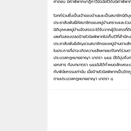
7
คําตอบ มีคําพิพากษาฎีกาวินิจฉัยไว้ดังนี่คํา
7
7
โจทก์ร่วมซึ่งเป็นเจ้าของบ้านและเป็นสมาชิกนิติบ
3
ประชาสัมพันธ์ให้สมาชิกของหมู่บ้านทราบและร
นิติบุคคลหมู่บ้านจัดสรรจะได้รับจากผู้จัดสรรที
เลยทังสองปลดป้ายไวนิลพิพาทไปเก็บไว้ที่สํานักง
ประชาสัมพันธ์เชิญชวนสมาชิกของหมู่บ้านตามสิทธิท
ในประการที่น่าจะเกิดความเสียหายแก่โจทก์ร่
ประมวลกฎหมายอาญา มาตรา ๑๕๕ มีได้มุ่งถึงกรรม
เอกสาร ทังบทมาตรา ๑๕๕ไม่ได้กําหนดลักษณะเฉ
กับพินัยกรรมเท่านัน เมื่อป้ายไวนิลพิพาทเป็นว
ตามประมวลกฎหมายอาญา มาตรา ๑