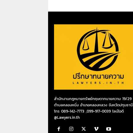
สำนักงานกฎหมายทรัพย์กฤษดาทนายความ 19/29 ห
ตำบลคลองหนึ่ง อำเภอคลองหลวง จังหวัดปทุมธานี
โทร 089-142-7773 ,099-917-0039 ไลน์ไอดี
@Lawyers.in.th