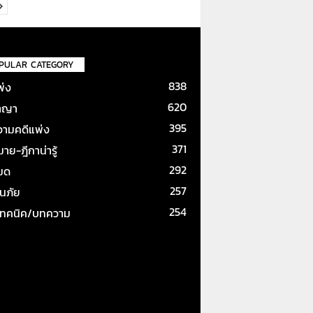
PULAR CATEGORY
838
พ่ง
620
าญา
395
ามคดีแพ่ง
371
ย-ฎีกาน่ารู้
292
หมด
257
ันภัย
254
เทคนิค/บทความ