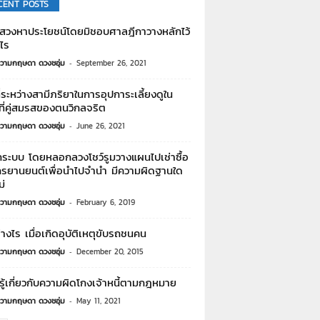
CENT POSTS
สวงหาประโยชน์โดยมิชอบศาลฎีกาวางหลักไว้
ไร
วามกฤษดา ดวงชอุ่ม
-
September 26, 2021
ี่ระหว่างสามีภริยาในการอุปการะเลี้ยงดูใน
ที่คู่สมรสของตนวิกลจริต
วามกฤษดา ดวงชอุ่ม
-
June 26, 2021
อกระบบ โดยหลอกลวงโชว์รูมวางแผนไปเช่าซื้อ
กรยานยนต์เพื่อนำไปจำนำ มีความผิดฐานใด
ม่
วามกฤษดา ดวงชอุ่ม
-
February 6, 2019
างไร เมื่อเกิดอุบัติเหตุขับรถชนคน
วามกฤษดา ดวงชอุ่ม
-
December 20, 2015
ู้เกี่ยวกับความผิดโกงเจ้าหนี้ตามกฎหมาย
วามกฤษดา ดวงชอุ่ม
-
May 11, 2021