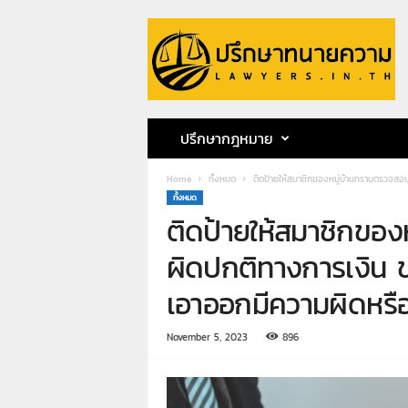
ป
รึ
ก
ษ
า
ท
น
ปรึกษากฎหมาย
า
ย
Home
ทั้งหมด
ติดป้ายให้สมาชิกของหมู่บ้านทราบตรวจสอบ
ค
ทั้งหมด
ว
ติดป้ายให้สมาชิกขอ
า
ม
ผิดปกติทางการเงิน ข
ท
น
เอาออกมีความผิดหรือ
า
ย
November 5, 2023
896
ก
ฤ
ษ
ด