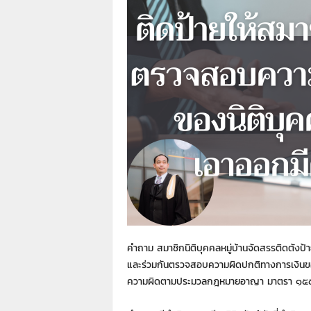
า
L
a
w
y
e
r
s
.
i
n
.
t
h
:
0
8
คําถาม สมาชิกนิติบุคคลหมู่บ้านจัดสรรติดตังป้
9
และร่วมกันตรวจสอบความผิดปกติทางการเงินของน
1
ความผิดตามประมวลกฎหมายอาญา มาตรา ๑๕๕ 
4
2