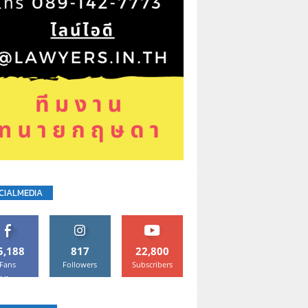
CIALMEDIA
5,188
817
22,800
Fans
Followers
Subscribers
Like