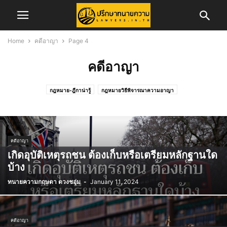
Home
คดีอาญา
Page 4
คดีอาญา
กฎหมาย-ฎีกาน่ารู้
กฎหมายวิธีพิจารณาความอาญา
กฎหมายวิธีพิจารณาความแพ่ง
ข่าวการสอบเนติบัณฑิต
ข่าวจัดซื้อจัดจ้าง
ข่าวสอบทนายความ
ข่าวสอบผู้พิพากษา/อัยการ
ข่าวสาร
ข่าวสารทนายความ
ข่าวสารสภาทนายความ
ข่าวสารสภาทนายความส่วนภูมิภาค
คดีครอบครัว
คดีอาญา
คดีอาญา
คดีแพ่ง
ความรู้ในการพัฒนาวิชาชีพทนายความ
เกิดอุบัติเหตุรถชน ต้องเก็บหรือเตรียมหลักฐานใด
ทริบเทคนิค/บทความ
ทั้งหมด
บทความ
บทความคดีแพ่ง
บ้าง
บทความและงานวิจัย
ประกันภัย
ประวัติทนายความ
พ.ร.บ.จราจรทางบก
ทนายความกฤษดา ดวงชอุ่ม
-
January 11, 2024
รับสมัครพนักงาน
ศูนย์อำนวยการเลือกตั้ง
สาระน่ารู้
สำนักฝึกอบรมวิชาว่าความ
สิทธิประโยชน์ทนายความ
เรื่องทั่วไป
แรงงาน
คดีอาญา