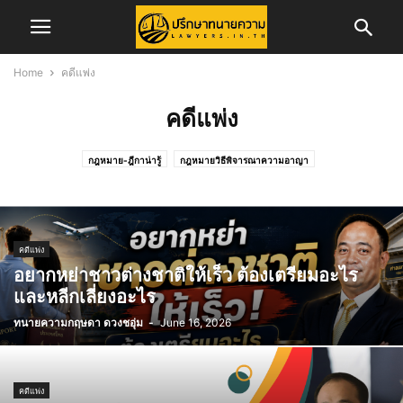
Home
คดีแพ่ง
คดีแพ่ง
กฎหมาย-ฎีกาน่ารู้
กฎหมายวิธีพิจารณาความอาญา
กฎหมายวิธีพิจารณาความแพ่ง
ข่าวการสอบเนติบัณฑิต
ข่าวจัดซื้อจัดจ้าง
ข่าวสอบทนายความ
ข่าวสอบผู้พิพากษา/อัยการ
ข่าวสาร
ข่าวสารทนายความ
ข่าวสารสภาทนายความ
ข่าวสารสภาทนายความส่วนภูมิภาค
คดีครอบครัว
คดีแพ่ง
คดีอาญา
คดีแพ่ง
ความรู้ในการพัฒนาวิชาชีพทนายความ
อยากหย่าชาวต่างชาติให้เร็ว ต้องเตรียมอะไร
ทริบเทคนิค/บทความ
ทั้งหมด
บทความ
บทความคดีแพ่ง
และหลีกเลี่ยงอะไร
บทความและงานวิจัย
ประกันภัย
ประวัติทนายความ
พ.ร.บ.จราจรทางบก
ทนายความกฤษดา ดวงชอุ่ม
-
June 16, 2026
รับสมัครพนักงาน
ศูนย์อำนวยการเลือกตั้ง
สาระน่ารู้
สำนักฝึกอบรมวิชาว่าความ
สิทธิประโยชน์ทนายความ
เรื่องทั่วไป
แรงงาน
คดีแพ่ง