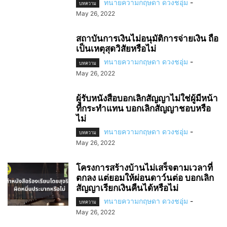
ทนายความกฤษดา ดวงชอุ่ม
-
บทความ
May 26, 2022
สถาบันการเงินไม่อนุมัติการจ่ายเงิน ถือ
เป็นเหตุสุดวิสัยหรือไม่
ทนายความกฤษดา ดวงชอุ่ม
-
บทความ
May 26, 2022
ผู้รับหนังสือบอกเลิกสัญญาไม่ใช่ผู้มีหน้า
ที่กระทำแทน บอกเลิกสัญญาชอบหรือ
ไม่
ทนายความกฤษดา ดวงชอุ่ม
-
บทความ
May 26, 2022
โครงการสร้างบ้านไม่เสร็จตามเวลาที่
ตกลง แต่ยอมให้ผ่อนดาว์นต่อ บอกเลิก
สัญญาเรียกเงินคืนได้หรือไม่
ทนายความกฤษดา ดวงชอุ่ม
-
บทความ
May 26, 2022