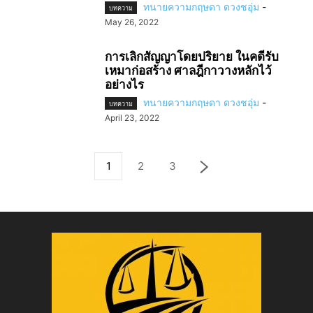
ทนายความกฤษดา ดวงชอุ่ม
-
บทความ
May 26, 2022
การเลิกสัญญาโดยปริยาย ในคดีรับ
เหมาก่อสร้าง ศาลฎีกาวางหลักไว้
อย่างไร
ทนายความกฤษดา ดวงชอุ่ม
-
บทความ
April 23, 2022
1
2
3