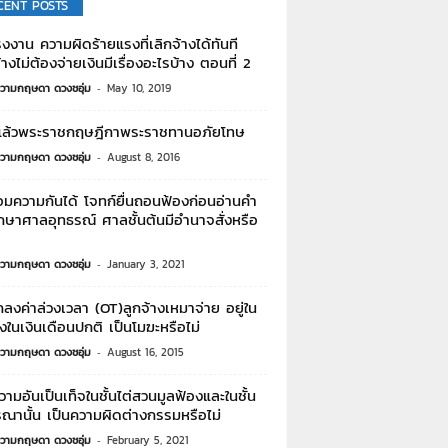
CENT POSTS
งงาน ความผิดร้ายแรงที่เลิกจ้างได้ทันที
างไม่ต้องจ่ายเงินมีเรื่องอะไรบ้าง ตอนที่ 2
วามกฤษดา ดวงชอุ่ม
-
May 10, 2019
ล้วพระราชกฤษฎีกาพระราชทานอภัยโทษ
วามกฤษดา ดวงชอุ่ม
-
August 8, 2016
อมความกันได้ โจทก์ยื่นถอนฟ้องก่อนอ่านคำ
กษาศาลอุทธรณ์ ศาลชั้นต้นมีอำนาจสั่งหรือ
วามกฤษดา ดวงชอุ่ม
-
January 3, 2021
ลงค่าล่วงเวลา (OT)ลูกจ้างเหมาจ่าย อยู่ใน
างในเงินเดือนปกติ เป็นโมฆะหรือไม่
วามกฤษดา ดวงชอุ่ม
-
August 16, 2015
วามอันเป็นเท็จในชั้นไต่สวนมูลฟ้องและในชั้น
ณานั้น เป็นความผิดต่างกรรมหรือไม่
วามกฤษดา ดวงชอุ่ม
-
February 5, 2021