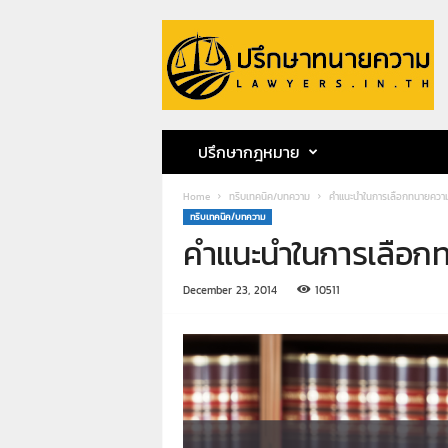
ป
รึ
ก
ษ
า
ท
น
ปรึกษากฎหมาย
า
ย
Home
ทริบเทคนิค/บทความ
คำแนะนำในการเลือกทนายควา
ค
ทริบเทคนิค/บทความ
ว
คำแนะนำในการเลือก
า
ม
ท
December 23, 2014
10511
น
า
ย
ก
ฤ
ษ
ด