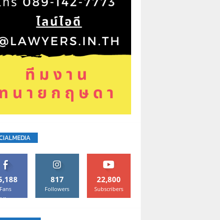
CIALMEDIA
5,188
817
22,800
Fans
Followers
Subscribers
Like