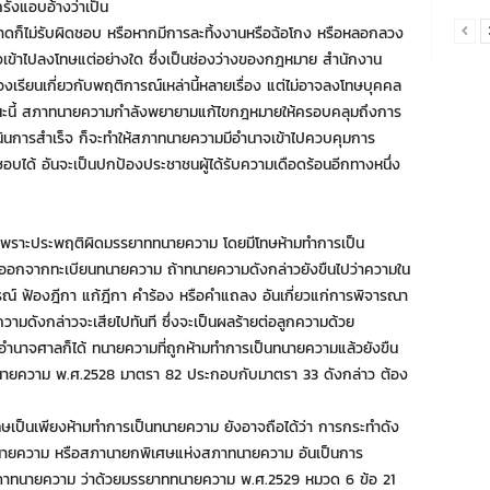
รั้งแอบอ้างว่าเป็น
าดก็ไม่รับผิดชอบ หรือหากมีการละทิ้งงานหรือฉ้อโกง หรือหลอกลวง
เข้าไปลงโทษแต่อย่างใด ซึ่งเป็นช่องว่างของกฎหมาย สำนักงาน
รียนเกี่ยวกับพฤติการณ์เหล่านี้หลายเรื่อง แต่ไม่อาจลงโทษบุคคล
นขณะนี้ สภาทนายความกำลังพยายามแก้ไขกฎหมายให้ครอบคลุมถึงการ
ินการสำเร็จ ก็จะทำให้สภาทนายความมีอำนาจเข้าไปควบคุมการ
บได้ อันจะเป็นปกป้องประชาชนผู้ได้รับความเดือดร้อนอีกทางหนึ่ง
าะประพฤติผิดมรรยาททนายความ โดยมีโทษห้ามทำการเป็น
่อออกจากทะเบียนทนายความ ถ้าทนายความดังกล่าวยังขืนไปว่าความใน
รณ์ ฟ้องฎีกา แก้ฎีกา คำร้อง หรือคำแถลง อันเกี่ยวแก่การพิจารณา
มดังกล่าวจะเสียไปทันที ซึ่งจะเป็นผลร้ายต่อลูกความด้วย
นาจศาลก็ได้ ทนายความที่ถูกห้ามทำการเป็นทนายความแล้วยังขืน
นายความ พ.ศ.2528 มาตรา 82 ประกอบกับมาตรา 33 ดังกล่าว ต้อง
งโทษเป็นเพียงห้ามทำการเป็นทนายความ ยังอาจถือได้ว่า การกระทำดัง
ายความ หรือสภานายกพิเศษแห่งสภาทนายความ อันเป็นการ
าทนายความ ว่าด้วยมรรยาททนายความ พ.ศ.2529 หมวด 6 ข้อ 21