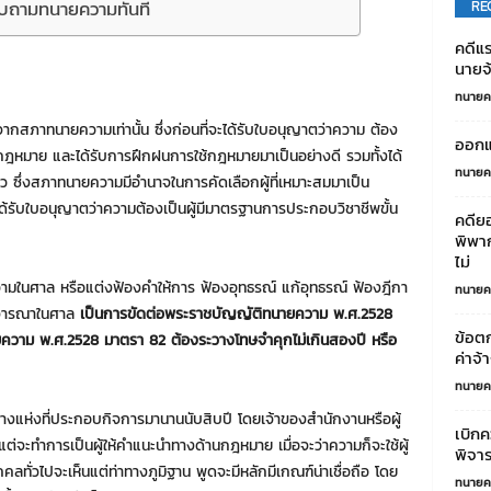
สอบถามทนายความทันที
RE
คดีแร
นายจ้
ทนายค
สภาทนายความเท่านั้น ซึ่งก่อนที่จะได้รับใบอนุญาตว่าความ ต้อง
ออกแ
้านกฎหมาย และได้รับการฝึกฝนการใช้กฎหมายมาเป็นอย่างดี รวมทั้งได้
ทนายค
 ซึ่งสภาทนายความมีอำนาจในการคัดเลือกผู้ที่เหมาะสมมาเป็น
่ได้รับใบอนุญาตว่าความต้องเป็นผู้มีมาตรฐานการประกอบวิชาชีพขั้น
คดีย
พิพา
ไม่
ความในศาล หรือแต่งฟ้องคำให้การ ฟ้องอุทธรณ์ แก้อุทธรณ์ ฟ้องฎีกา
ทนายค
พิจารณาในศาล
เป็นการขัดต่อพระราชบัญญัติทนายความ พ.ศ.2528
ข้อตก
วาม พ.ศ.2528 มาตรา 82 ต้องระวางโทษจำคุกไม่เกินสองปี หรือ
ค่าจ้
ทนายค
างแห่งที่ประกอบกิจการมานานนับสิบปี โดยเจ้าของสำนักงานหรือผู้
เบิกค
่จะทำการเป็นผู้ให้คำแนะนำทางด้านกฎหมาย เมื่อจะว่าความก็จะใช้ผู้
พิจาร
คลทั่วไปจะเห็นแต่ท่าทางภูมิฐาน พูดจะมีหลักมีเกณฑ์น่าเชื่อถือ โดย
ทนายค