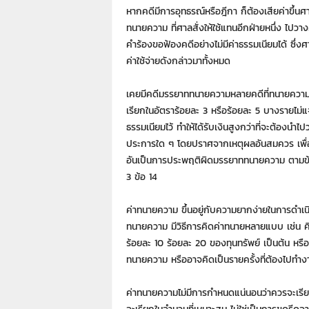
หากคดีมีการอุทธรณ์หรือฎีกา ก็ต้องเสียค่าขึ้น
ทนายความ ที่ศาลสั่งให้ใช้แทนอีกฝ่ายหนึ่ง ไปว
คำร้องขอฟ้องคดีอย่างไม่มีค่าธรรมเนียมได้ ซึ่งศ
ค่าใช้จ่ายดังกล่าวมาทั้งหมด
เคยมีคดีมรรยาททนายความหลายคดีที่ทนายความเ
เรียกในอัตราร้อยละ 3 หรือร้อยละ 5 บางรายไ
ธรรมเนียมไว้ ทำให้ได้รับเงินสูงกว่าที่จะต้องนำ
ประการใด ๆ โดยปราศจากเหตุผลอันสมควร เพื่อ
อันเป็นการประพฤติผิดมรรยาททนายความ ตามข
3 ข้อ 14
ค่าทนายความ ขึ้นอยู่กับความยากง่ายในการดำเ
ทนายความ มีวิธีการคิดค่าทนายหลายแบบ เช่น คิด
ร้อยละ 10 ร้อยละ 20 ของทุนทรัพย์ เป็นต้น หรื
ทนายความ หรืออาจคิดเป็นรายครั้งที่ต้องไปทำงา
ค่าทนายความไม่มีการกำหนดแน่นอนว่าควรจะเรี