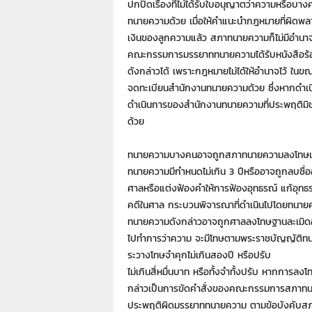
ปกปิดเรื่องที่ไม่ได้รับใบอนุญาตว่าความหรือบางค
ทนายความด้วย เมื่อให้คำแนะนำกฎหมายที่ผิดพล
เงินของลูกความแล้ว สภาทนายความก็ไม่มีอำนาจ
คณะกรรมการมรรยาททนายความได้รับหนังสือร้องเ
ดังกล่าวได้ เพราะกฎหมายไม่ได้ให้อำนาจไว้ ใ
จดทะเบียนสำนักงานทนายความด้วย ซึ่งหากดำเน
ดำเนินการของสำนักงานทนายความที่ประพฤติมิชอ
ด้วย
ทนายความบางคนอาจถูกสภาทนายความลงโทษเพร
ทนายความมีกำหนดไม่เกิน 3 ปีหรืออาจถูกลบชื
ศาลหรือแต่งฟ้องคำให้การฟ้องอุทธรณ์ แก้อุทธ
คดีในศาล กระบวนพิจารณาที่ดำเนินไปโดยทนายควา
ทนายความดังกล่าวอาจถูกศาลลงโทษฐานละเมิดอำ
ไปทำการว่าความ จะมีโทษตามพระราชบัญญัติท
ระวางโทษจำคุกไม่เกินสองปี หรือปรับ
ไม่เกินสี่หมื่นบาท หรือทั้งจำทั้งปรับ หากการล
กล่าวเป็นการขัดคำสั่งของคณะกรรมการสภาทน
ประพฤติผิดมรรยาททนายความ ตามข้อบังคับสภ