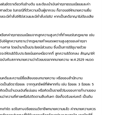
ศาลในอัตราเดียวกันข้างต้น และต้องนำเงินค่าฤชาธรรมเนียมและค่า
างศาลด้วย ในกรณีที่ตัวความเป็นผู้ยากจน ก็อาจขอให้ทนายความยื่น
าลจะมีคำสั่งให้ไต่สวนและมีคำสั่งต่อไป หากเป็นคดีอาญาไม่ต้องเสีย
รียกค่าฤชาธรรมเนียมจากลูกความสูงกว่าที่กำหนดในกฎหมาย เช่น
ม่แจ้งให้ลูกความทราบว่ากฎหมายกำหนดเพดานสูงสุดของค่าฤชา
ไปวางศาล โดยนำมาเป็นประโยชน์ส่วนตน ซึ่งเป็นการใช้อุบายด้วย
จะให้ตนได้รับประโยชน์นอกเหนือจากที่ ลูกความได้ตกลง สัญญาให้
้อบังคับสภาทนายความว่าด้วยมรรยาททนายความ พ.ศ.2529 หมวด
นินคดีและความมีชื่อเสียงของทนายความ หรือของสำนักงาน
เป็นอัตราร้อยละ จากทุนทรัพย์ที่พิพาทกัน เช่น ร้อยละ 3 ร้อยละ 5
อคิดเป็นจำนวนเงินที่แน่นอน หรือคิดเป็นรายชั่วโมงของการทำงานของ
นว่าความที่ศาลหรือไปติดตามสืบค้นหา ข้อเท็จจริงแห่งคดี เป็นต้น
ยกเท่าใด แต่ในทางจริยธรรมวิชาชีพทนายความแล้ว ค่าทนายความควร