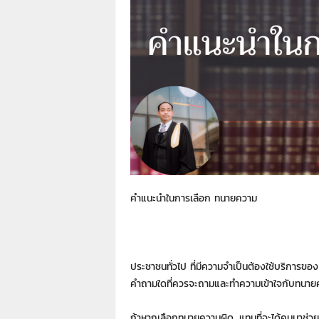
า
L
a
w
y
e
r
s
.
i
n
.
t
คำแนะนำในการเลือก ทนายความ
h
:
0
8
9
ประชาชนทั่วไป ที่มีความจำเป็นต้องใช้บริการ
1
คำถามใดที่ควรจะถามและทำความเข้าใจกับทนายคว
4
2
ถ้าหากเลือกทนายความผิด…แทนที่จะได้คนมาช่ว