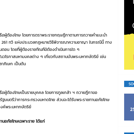
์หรือผู้ต้องโทษ โดยการตราพระราชกฤษฎีกาตามการถวายคำแนะนำ
 261 ทวิ แห่งประมวลกฎหมายวิธีพิจารณาความอาญา ในกรณีนี้ ทาง
้นตอน โดยที่ผู้ต้องราชทัณฑ์มิต้องดำเนินการใด ๆ
นในวโรกาสมหามงคลต่าง ๆ เกี่ยวกับสถานบันพระมหากษัตริย์ เช่น
าภิเษก เป็นต้น
SO
รือผู้ต้องโทษเป็นรายบุคคล โดยการทูลเกล้า ฯ ถวายฎีกาขอ
ฐมนตรีว่าการกระทรวงมหาดไทย ส่วนจะได้รับพระราชทานอภัยโทษ
องค์พระมหากษัตริย์
2
ชทานอภัยโทษเฉพาะราย ได้แก่