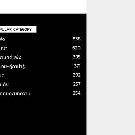
PULAR CATEGORY
838
พ่ง
620
าญา
395
ามคดีแพ่ง
371
ย-ฎีกาน่ารู้
292
หมด
257
ันภัย
254
เทคนิค/บทความ