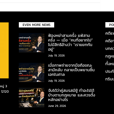
EVEN MORE NEWS
PO
คดีแ
ฟ้องหย่าสามครั้ง แพ้สาม
ครั้ง — เมื่อ “คนที่อยากไป”
คดีอ
ไม่มีสิทธิอ้างว่า “เราแยกกัน
บทคว
อยู่”
กฎหมา
July 19, 2026
ทั้ง
เมื่อภาพถ่ายจากมือถือขณะ
สามีหลับ กลายเป็นพยานชิ้น
ประก
เอกในศาล
ทริบ
July 19, 2026
มู่ 3
จับได้ว่าคู่สมรสมีชู้ ทำอะไรได้
 12120
บ้างตามกฎหมาย และควรตั้ง
หลักอย่างไร
June 29, 2026