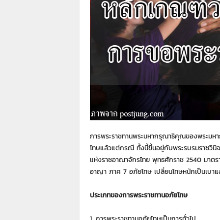
า
L
a
w
y
e
r
s
.
i
n
.
t
การพระราชทานพระมหากรุณาธิคุณของพระมหากษัตริย
h
โทษแล้วแต่กรณี ทั้งนี้ขึ้นอยู่กับพระรบรมราชว
:
แห่งราชอาณาจักรไทย พุทธศักราช 2540 มาตร
0
8
อาญา ภาค 7 อภัยโทษ เปลี่ยนโทษหนักเป็นเบา
9
1
ประเภทของการพระราชทานอภัยโทษ
4
2
1. การพระราชทานอภัยโทษเป็นการทั่วไป