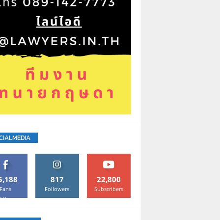
CIALMEDIA
5,188
817
22,800
Fans
Followers
Subscribers
Like