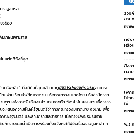
RE
บุตร คู่สมรส
รวมค
)
ขายท
ี่ยวข้อง
ทนายค
ภัยโทษเฉพาะราย
ทรัพย
หรือไ
ทนายค
ับแต่คดีถึงที่สุด
ขึงลว
ความต
ทนายค
ทรัพย์สิน) ที่คดีถึงที่สุดแล้ว และ
ผู้ที่มีประโยชน์เกี่ยวข้อง
สามารถ
เพิก
ภัยโทษผ่านเรือนจำ/ทัณฑสถาน หรือกระทรวงมหาดไทย หรือสำนักราช
ไม่ถู
นทูต หลังจากรับเรื่องแล้ว กรมราชทัณฑ์จะส่งไปสอบสวนเรื่องราว
ไม่
ั้นจะเสนอความเห็นให้รัฐมนตรีว่าการกระทรวงมหาดไทย ลงนาม เพื่อ
ทนายค
ารคณะรัฐมนตรี และสำนักราชเลขาธิการ เมื่อทรงมีพระรบรมราช
ัณฑ์ทราบและดำเนินการพร้อมทั้งแจ้งผลให้ผู้ยื่นเรื่องราวทูลเกล้า ฯ
พ.ร.ก
ทนายค