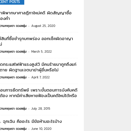
CENT POSTS
ำพิพากษาศาลฎีกาใหม่คดี ผิดสัญญาซื้อ
องคำ
วามกฤษดา ดวงชอุ่ม
-
August 25, 2020
์สินที่ซื้อชำรุกบกพร่อง ออกเช็คผิดอาญา
ม่
วามกฤษดา ดวงชอุ่ม
-
March 5, 2022
ดกระแสไฟฟ้าแรงสูงไว้ มีคนร้ายมาถูกถึงแก่
าย ผิดฐานเจตนาฆ่าผู้อื่นหรือไม่
วามกฤษดา ดวงชอุ่ม
-
April 7, 2022
ถอนการยึดทรัพย์ เพราะขั้นตอนการบังคับคดี
กต้อง หากมีค่าเสียหายฟ้องเป็นคดีใหม่ได้หรือ
วามกฤษดา ดวงชอุ่ม
-
July 28, 2015
. ฉุกเฉิน คืออะไร มีข้อห้ามอะไรบ้าง
วามกฤษดา ดวงชอุ่ม
-
June 10, 2020