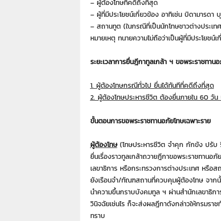
– ผู้ต้องโทษที่คดีถึงที่สุด
– ผู้ที่มีประโยชน์เกี่ยวข้อง อาทิเช่น บิดามารดา 
– สถานทูต (ในกรณีที่เป็นนักโทษชาวต่างประเทศ
หมายเหตุ ทนายความไม่ถือว่าเป็นผู้ที่มีประโยชน์เก
ระยะเวลาการยื่นฎีกาทูลเกล้า ฯ ขอพระราชทานอ
1. ผู้ต้องโทษกรณีทั่วไป ยื่นได้ทันทีที่คดีถึงที่สุด
2. ผู้ต้องโทษประหารชีวิต ต้องยื่นภายใน 60 วัน น
ขั้นตอนการขอพระราชทานอภัยโทษเฉพาะราย
ผู้ต้องโทษ
(โทษประหารชีวิต จำคุก กักขัง ปรับ ริบ
ยื่นเรื่องราวทูลเกล้าถวายฎีกาขอพระราชทานอ
เลขาธิการ หรือกระทรวงการต่างประเทศ หรือสถา
ยังเรือนจำ/ทัณฑสถานที่ควบคุมผู้ต้องโทษ จากน
นำความขึ้นกราบบังคมทูล ฯ ผ่านสำนักเลขาธิก
วินิจฉัยเช่นไร ก็จะส่งผลฎีกาดังกล่าวให้กรมราชท
ทราบ