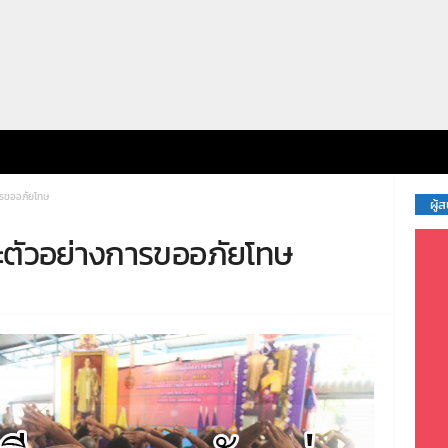
ารขออภัยโทษ
ผู้
ะตัวอย่างการขออภัยโทษ