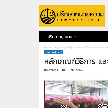
ป
รึ
ก
ษ
า
ท
น
ปรึกษากฎหมาย
า
ย
Home
กฎหมาย-ฎีกาน่ารู้
หลักเกณฑ์วิธีการ และตัวอย่างก
ค
กฎหมาย-ฎีกาน่ารู้
ว
หลักเกณฑ์วิธีการ แล
า
ม
ท
December 18, 2015
20326
น
า
ย
ก
ฤ
ษ
ด