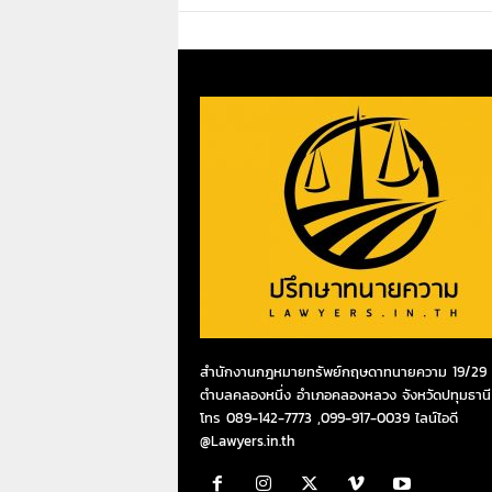
สำนักงานกฎหมายทรัพย์กฤษดาทนายความ 19/29 ห
ตำบลคลองหนึ่ง อำเภอคลองหลวง จังหวัดปทุมธานี
โทร 089-142-7773 ,099-917-0039 ไลน์ไอดี
@Lawyers.in.th