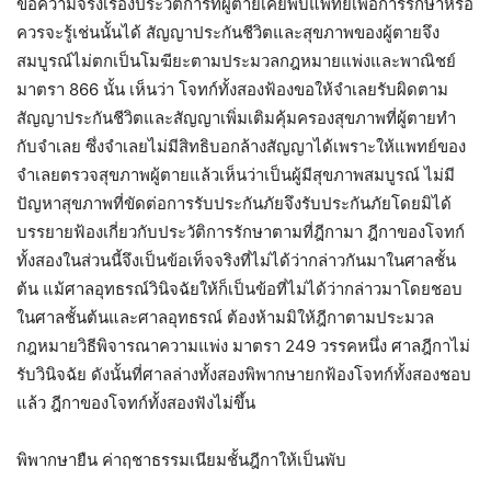
ข้อความจริงเรื่องประวัติการที่ผู้ตายเคยพบแพทย์เพื่อการรักษาหรือ
ควรจะรู้เช่นนั้นได้ สัญญาประกันชีวิตและสุขภาพของผู้ตายจึง
สมบูรณ์ไม่ตกเป็นโมฆียะตามประมวลกฎหมายแพ่งและพาณิชย์
มาตรา 866 นั้น เห็นว่า โจทก์ทั้งสองฟ้องขอให้จำเลยรับผิดตาม
สัญญาประกันชีวิตและสัญญาเพิ่มเติมคุ้มครองสุขภาพที่ผู้ตายทำ
กับจำเลย ซึ่งจำเลยไม่มีสิทธิบอกล้างสัญญาได้เพราะให้แพทย์ของ
จำเลยตรวจสุขภาพผู้ตายแล้วเห็นว่าเป็นผู้มีสุขภาพสมบูรณ์ ไม่มี
ปัญหาสุขภาพที่ขัดต่อการรับประกันภัยจึงรับประกันภัยโดยมิได้
บรรยายฟ้องเกี่ยวกับประวัติการรักษาตามที่ฎีกามา ฎีกาของโจทก์
ทั้งสองในส่วนนี้จึงเป็นข้อเท็จจริงที่ไม่ได้ว่ากล่าวกันมาในศาลชั้น
ต้น แม้ศาลอุทธรณ์วินิจฉัยให้ก็เป็นข้อที่ไม่ได้ว่ากล่าวมาโดยชอบ
ในศาลชั้นต้นและศาลอุทธรณ์ ต้องห้ามมิให้ฎีกาตามประมวล
กฎหมายวิธีพิจารณาความแพ่ง มาตรา 249 วรรคหนึ่ง ศาลฎีกาไม่
รับวินิจฉัย ดังนั้นที่ศาลล่างทั้งสองพิพากษายกฟ้องโจทก์ทั้งสองชอบ
แล้ว ฎีกาของโจทก์ทั้งสองฟังไม่ขึ้น
พิพากษายืน ค่าฤชาธรรมเนียมชั้นฎีกาให้เป็นพับ