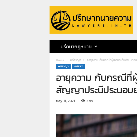
ป
รึ
ก
ษ
า
ท
น
ปรึกษากฎหมาย
า
ย
Home
คดีอาญา
อายุความ กับกรณีที่ผู้เอาประกันภัยไป
ค
คดีอาญา
คดีแพ่ง
ว
อายุความ กับกรณีที่
า
ม
สัญญาประนีประนอมยอ
ท
น
May 11, 2021
3719
า
ย
ก
ฤ
ษ
ด