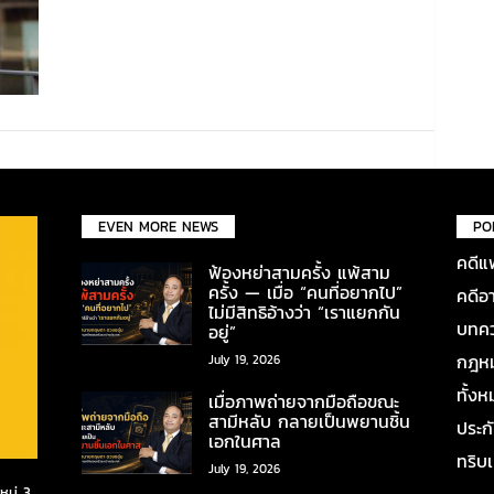
EVEN MORE NEWS
PO
คดีแ
ฟ้องหย่าสามครั้ง แพ้สาม
ครั้ง — เมื่อ “คนที่อยากไป”
คดีอ
ไม่มีสิทธิอ้างว่า “เราแยกกัน
บทคว
อยู่”
กฎหมา
July 19, 2026
ทั้ง
เมื่อภาพถ่ายจากมือถือขณะ
สามีหลับ กลายเป็นพยานชิ้น
ประก
เอกในศาล
ทริบ
July 19, 2026
มู่ 3