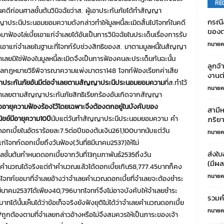
RE
ีก่อนศาลชั้นต้นวินิจฉัยว่าส. ผู้เอาประกันภัยได้ทำสัญญา
กรณีล
ประนีประนอมยอมความดังกล่าวทำให้มูลหนี้ละเมิดสิ้นไปโจทก์ในคดี
ของต
ปแล้วมาฟ้องไล่เบี้ยเอาแก่จำเลยได้อันเป็นการวินิจฉัยในประเด็นเรื่องการรับ
ทนายค
คับเอาแก่จำเลยในฐานะที่โจทก์รับช่วงสิทธิของส. มาตามมูลหนี้ในสัญญา
เลยมิใช่ฟ้องในมูลหนี้ละเมิดจึงเป็นการฟ้องคนละประเด็นกันฉะนั้น
ลูกจ
มวลกฎหมายวิธีพิจารณาความแพ่งมาตรา148 โจทก์ฟ้องเรียกค่าเสีย
งานต
เอาประกันภัยอันมีต่อจำเลยตามสัญญาประนีประนอมยอมความ
ที่ส.ทำไว้
ทนายค
่จำเลยตามสัญญาประกันภัยสิทธิเรียกร้องอันเกิดจากสัญญา
องอายุความฟ้องร้องไว้โดยเฉพาะจึงต้องตกอยู่ในบังคับของ
สามีห
ย์มีอายุความ
10
ปี
นับแต่วันทำสัญญาประนีประนอมยอมความ คำ
ภริยา
อกเบี้ยในอัตราร้อยละ7.5ต่อปีของต้นเงิน261,100บาทนับแต่วัน
ทนายค
ก่โจทก์ดอกเบี้ยถึงวันฟ้อง(วันที่8มีนาคม2537)ให้ไม่
ส่งใบ
ั้นต้นกำหนดดอกเบี้ยจากวันที่13กุมภาพันธ์2535ถึงวัน
(มีผล
นที่คำนวณได้จริงแต่ถ้าคำนวณแล้วได้ดอกเบี้ยเกิน58,777.45บาทก็คง
ทนายค
ที่โจทก์ขอมาที่จำเลยอ้างว่าจำเลยคำนวณดอกเบี้ยที่จำเลยจะต้องชำระ
ี่8มีนาคม2537ได้เพียง40,796บาทโจทก์จึงไม่อาจบังคับให้จำเลยชำระ
รวมค
ทได้นั้นเห็นได้ว่าข้อเท็จจริงยังฟังยุติไม่ได้ว่าจำเลยคำนวณดอกเบี้ย
ทนายค
37ถูกต้องตามที่จำเลยกล่าวอ้างหรือไม่จึงสมควรให้เป็นภาระของเจ้า