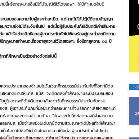
ยนี้หรือกฎหมายอื่นมิได้บัญญัติไว้โดยเฉพาะ ให้มีกำหนดสิบปี
ประนอมยอมความกับผู้กระทำละเมิด แต่หากไม่ได้ปฎิบัติตามสัญญา
ังไม่ได้ระงับสิ้นไป แต่เมื่อผู้รับประกันภัยได้ชดใช้ค่าเสียหาย
ยย่อมเข้ารับช่วงสิทธิของผู้เอาประกันภัยไปฟ้องร้องผู้กระทำละเมิดตาม
มีกฎหมายกำหนดเรื่องอายุความไว้โดยเฉพาะ ซึ่งมีอายุความ ๑๐ ปี
ที่ศึกษาเป็นตัวอย่างดังต่อไปนี้
ยความประมาทของจำเลยในวันเวลาที่กรมธรรม์ประกันภัยที่โจทก์มีต่อ
SO
ค่าสินไหมทดแทนให้แก่ส. แม้ส. จะได้ตกลงทำสัญญาประนีประนอมยอม
อยู่ในสภาพดีดังเดิมภายหลังจากวันที่กรมธรรม์ประกันภัยครบ
ส. ผู้เอาประกันภัยที่มีอยู่แก่จำเลยในการที่จะเรียกค่าเสียหายเอาแก่
2
นทึกข้อตกลงระหว่างจำเลยกับส. ไม่เพราะบันทึกข้อตกลงที่จำเลยยอม
เลยกับส. เมื่อจำเลยยังมิได้ปฎิบัติตามสัญญาหาได้มีผลทำให้สัญญา
นเมื่อโจทก์ได้ชดใช้ค่าสินไหมทดแทนให้แก่ส.ผู้เอาประกันภัยไปแล้ว
้องไล่เบี้ยเรียกค่าเสียหายเอาแก่จำเลยได้ตามประมวลกฎหมายแพ่งและ