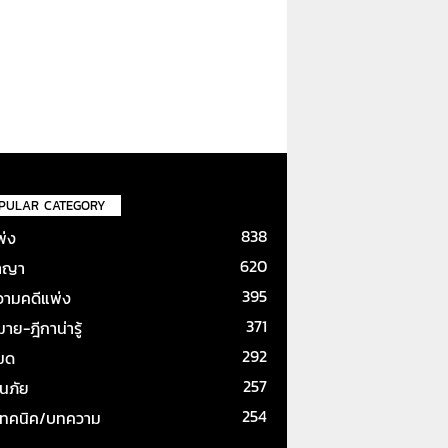
PULAR CATEGORY
838
พ่ง
620
าญา
395
ามคดีแพ่ง
371
ย-ฎีกาน่ารู้
292
หมด
257
ันภัย
254
เทคนิค/บทความ