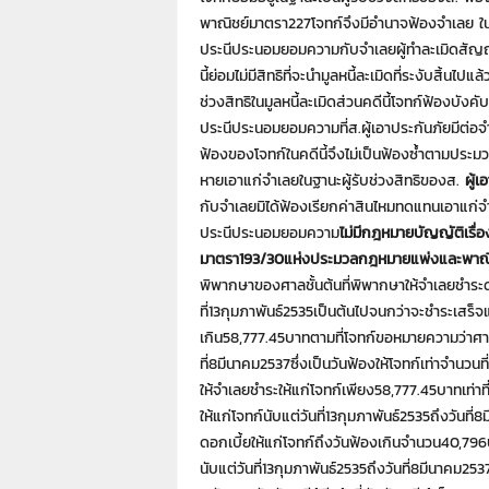
พาณิชย์มาตรา227โจทก์จึงมีอำนาจฟ้องจำเลย ในคด
ประนีประนอมยอมความกับจำเลยผู้ทำละเมิดสัญญา
นี้ย่อมไม่มีสิทธิที่จะนำมูลหนี้ละเมิดที่ระงับสิ้นไ
ช่วงสิทธิในมูลหนี้ละเมิดส่วนคดีนี้โจทก์ฟ้องบัง
ประนีประนอมยอมความที่ส.ผู้เอาประกันภัยมีต่อจำ
ฟ้องของโจทก์ในคดีนี้จึงไม่เป็นฟ้องซ้ำตามประ
หายเอาแก่จำเลยในฐานะผู้รับช่วงสิทธิของส.
ผู้
กับจำเลยมิได้ฟ้องเรียกค่าสินไหมทดแทนเอาแก
ประนีประนอมยอมความ
ไม่มีกฎหมายบัญญัติเรื่
มาตรา
193/30
แห่งประมวลกฎหมายแพ่งและพาณิช
พิพากษาของศาลชั้นต้นที่พิพากษาให้จำเลยชำระด
ที่13กุมภาพันธ์2535เป็นต้นไปจนกว่าจะชำระเสร็จแ
เกิน58,777.45บาทตามที่โจทก์ขอหมายความว่าศาลช
ที่8มีนาคม2537ซึ่งเป็นวันฟ้องให้โจทก์เท่าจำนว
ให้จำเลยชำระให้แก่โจทก์เพียง58,777.45บาทเท่า
ให้แก่โจทก์นับแต่วันที่13กุมภาพันธ์2535ถึงวันท
ดอกเบี้ยให้แก่โจทก์ถึงวันฟ้องเกินจำนวน40,796บา
นับแต่วันที่13กุมภาพันธ์2535ถึงวันที่8มีนาคม25