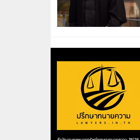
สำนักงานกฎหมายทรัพย์กฤษดาทนายความ 19/29 ห