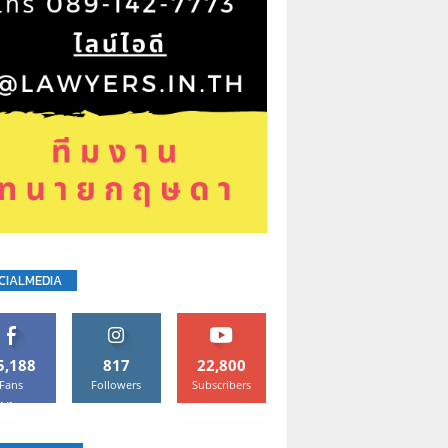
CIALMEDIA
5,188
817
22,800
Fans
Followers
Subscribers
Like