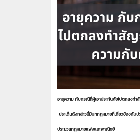
า
L
a
w
y
e
r
s
.
i
n
.
t
h
:
อายุความ กับกรณีที่ผู้เอาประกันภัยไปตกลงท
0
8
ประเด็นดังกล่าวนี้มีบทกฎหมายที่เกี่ยวข้องกับ
9
1
4
ประมวลกฎหมายแพ่งและพาณิชย์
2