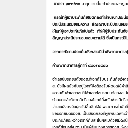
7
มาตรา ๑๙๓/๓๐
อายุความนั้น ถ้าประมวลกฎหมา
7
7
กรณีที่ผู้เอาประกันภัยไปตกลงทำสัญญาประนี
3
ประนีประนอมยอมความ สัญญาประนีประนอมยอมความย
ให้แก่ผู้เอาประกันภัยไปแล้ว ทำให้ผู้รับประกันภั
สัญญาประนีประนอมยอมความได้ ซึ่งเป็นกรณีไม่
จากกรณีตามประเด็นดังกล่าวมีคำพิพากษาศาลฎีกา
คำพิพากษาศาลฎีกาที่ ๔๔๐/๒๕๔๐
จำเลยขับรถยนต์ของส.ที่โจทก์รับประกันภัยไว้โด
ส. ยังมีผลบังคับอยู่โจทก์จึงต้องรับผิดชดใช้
ความกับจำเลยยอมให้จำเลยซ่อมรถยนต์ของส. ให้
กำหนดแล้วก็ตามสิทธิของโจทก์ที่จะรับช่วงสิทธิของ
จำเลยยังคงมีอยู่หาได้สิ้นสิทธิไปเพราะการทำบั
ซ่อมรถยนต์ของส. เป็นข้อตกลงที่ผูกพันเฉพาะจำ
ประกันภัยระหว่างโจทก์กับส.สิ้นผลไปด้วยไม่ดังนั้
โจทก์ย่อมอยู่ในฐานะเป็นผู้รับช่วงสิทธิของส. ฟ