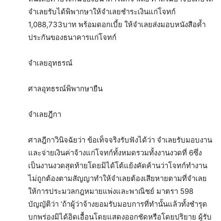
จำเลยรับได้พิพากษาให้จำเลยชำระเงินแก่โจทก์
1,088,733บาท พร้อมดอกเบี้ย ให้จำเลยส่งมอบหนังสือค้ำ
ประกันของธนาคารแก่โจทก์
จำเลยอุทธรณ์
ศาลอุทธรณ์พิพากษายืน
จำเลยฎีกา
ศาลฎีกาวินิจฉัยว่า ข้อเท็จจริงรับฟังได้ว่า จำเลยรับมอบงาน
และจ่ายเงินค่าจ้างแก่โจทก์ทั้งหมดรวมทั้งงานงวดที่ 6ซึ่ง
เป็นงานงวดสุดท้ายโดยมิได้โต้แย้งคัดค้านว่าโจทก์ทำงาน
ไม่ถูกต้องตามสัญญาทำให้จำเลยต้องเสียหายตามที่จำเลย
ให้การประมวลกฎหมายแพ่งและพาณิชย์ มาตรา 598
บัญญัติว่า ‘ถ้าผู้ว่าจ้างยอมรับมอบการที่ทำนั้นแล้วทั้งชำรุด
บกพร่องมิได้อิดเอื้อนโดยแสดงออกชัดหรือโดยปริยาย ผู้รับ