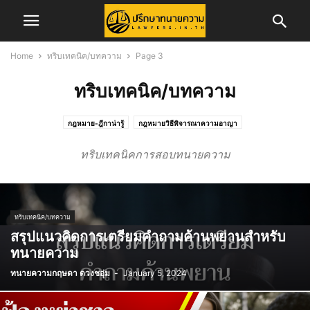
Home
ทริบเทคนิค/บทความ
Page 3
ทริบเทคนิค/บทความ
กฎหมาย-ฎีกาน่ารู้
กฎหมายวิธีพิจารณาความอาญา
กฎหมายวิธีพิจารณาความแพ่ง
ข่าวการสอบเนติบัณฑิต
ข่าวจัดซื้อจัดจ้าง
ทริบเทคนิคการสอบทนายความ
ข่าวสอบทนายความ
ข่าวสอบผู้พิพากษา/อัยการ
ข่าวสาร
ข่าวสารทนายความ
ข่าวสารสภาทนายความ
ข่าวสารสภาทนายความส่วนภูมิภาค
คดีครอบครัว
คดีอาญา
คดีแพ่ง
ความรู้ในการพัฒนาวิชาชีพทนายความ
ทริบเทคนิค/บทความ
ทั้งหมด
บทความ
บทความคดีแพ่ง
ทริบเทคนิค/บทความ
บทความและงานวิจัย
ประกันภัย
ประวัติทนายความ
พ.ร.บ.จราจรทางบก
สรุปแนวคิดการเตรียมคำถามค้านพยานสำหรับ
ทนายความ
รับสมัครพนักงาน
ศูนย์อำนวยการเลือกตั้ง
สาระน่ารู้
สำนักฝึกอบรมวิชาว่าความ
สิทธิประโยชน์ทนายความ
เรื่องทั่วไป
แรงงาน
ทนายความกฤษดา ดวงชอุ่ม
-
January 5, 2024