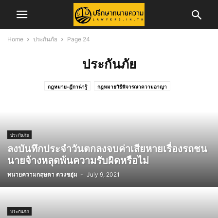
Home
ประกันภัย
Page 24
ประกันภัย
กฎหมาย-ฎีกาน่ารู้
กฎหมายวิธีพิจารณาความอาญา
กฎหมายวิธีพิจารณาความแพ่ง
ข่าวการสอบเนติบัณฑิต
ข่าวจัดซื้อจัดจ้าง
ข่าวสอบทนายความ
ข่าวสอบผู้พิพากษา/อัยการ
ข่าวสาร
ข่าวสารทนายความ
ข่าวสารสภาทนายความ
ข่าวสารสภาทนายความส่วนภูมิภาค
คดีครอบครัว
ประกันภัย
คดีอาญา
คดีแพ่ง
ความรู้ในการพัฒนาวิชาชีพทนายความ
ลงบันทึกประจำวันตกลงจบค่าเสียหายเรื่องรถชน
ทริบเทคนิค/บทความ
ทั้งหมด
บทความ
บทความคดีแพ่ง
นายจ้างหลุดพ้นความรับผิดหรือไม่
บทความและงานวิจัย
ประกันภัย
ประวัติทนายความ
พ.ร.บ.จราจรทางบก
ทนายความกฤษดา ดวงชอุ่ม
-
July 9, 2021
รับสมัครพนักงาน
ศูนย์อำนวยการเลือกตั้ง
สาระน่ารู้
สำนักฝึกอบรมวิชาว่าความ
สิทธิประโยชน์ทนายความ
เรื่องทั่วไป
แรงงาน
ประกันภัย