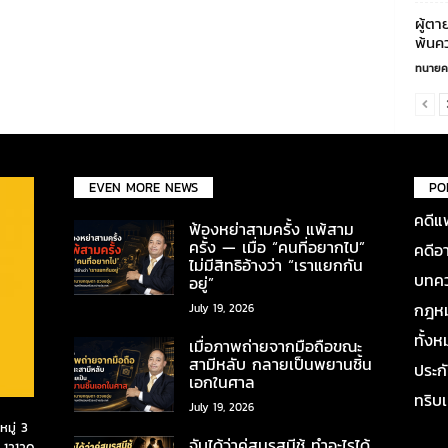
ผู้ตา
พ้นคว
ทนายค
EVEN MORE NEWS
PO
คดีแ
ฟ้องหย่าสามครั้ง แพ้สาม
ครั้ง — เมื่อ “คนที่อยากไป”
คดีอ
ไม่มีสิทธิอ้างว่า “เราแยกกัน
บทคว
อยู่”
กฎหมา
July 19, 2026
ทั้ง
เมื่อภาพถ่ายจากมือถือขณะ
สามีหลับ กลายเป็นพยานชิ้น
ประก
เอกในศาล
ทริบ
July 19, 2026
มู่ 3
จับได้ว่าคู่สมรสมีชู้ ทำอะไรได้