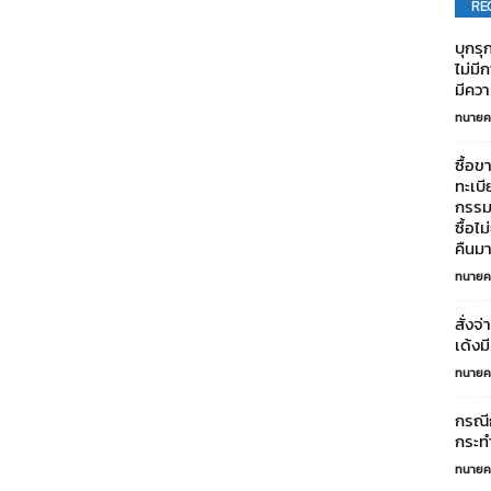
RE
บุกรุ
ไม่มี
มีคว
ทนายค
ซื้อข
ทะเบี
กรรมส
ซื้อไ
คืนม
ทนายค
สั่งจ
เด้ง
ทนายค
กรณี
กระท
ทนายค