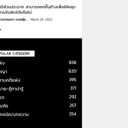
ยมีส่วนประมาท สามารถยกขึ้นอ้างเพื่อให้หลุด
ามรับผิดได้หรือไม่
วามกฤษดา ดวงชอุ่ม
-
March 26, 2022
PULAR CATEGORY
838
พ่ง
620
าญา
395
ามคดีแพ่ง
371
ย-ฎีกาน่ารู้
292
หมด
257
ันภัย
254
เทคนิค/บทความ