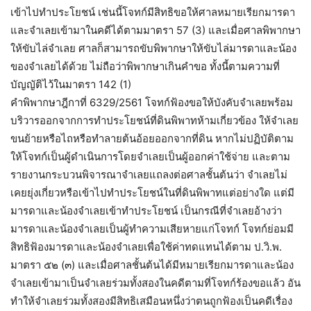
เข้าไปทำประโยชน์ เช่นนี้โจทก์มีสิทธิขอให้ศาลหมายเรียกมารดา
และจำเลยเข้ามาในคดีได้ตามมาตรา 57 (3) และเมื่อศาลพิพากษา
ให้ขับไล่จำเลย ศาลก็สามารถขับพิพากษาให้ขับไล่มารดาและน้อง
ของจำเลยได้ด้วย ไม่ถือว่าพิพากษาเกินคำขอ ทั้งนี้ตามความที่
บัญญัติไว้ในมาตรา 142 (1)
คำพิพากษาฎีกาที่ 6329/2561 โจทก์ฟ้องขอให้บังคับจำเลยพร้อม
บริวารออกจากการทำประโยชน์ที่ดินพิพาทห้ามเกี่ยวข้อง ให้จำเลย
ขนย้ายหรือไถหรือทำลายต้นอ้อยออกจากที่ดิน หากไม่ปฏิบัติตาม
ให้โจทก์เป็นผู้ดำเนินการโดยจำเลยเป็นผู้ออกค่าใช้จ่าย และตาม
รายงานกระบวนพิจารณาจำเลยแถลงต่อศาลชั้นต้นว่า จำเลยไม่
เคยยุ่งเกี่ยวหรือเข้าไปทำประโยชน์ในที่ดินพิพาทแต่อย่างใด แต่มี
มารดาและน้องจำเลยเข้าทำประโยชน์ เป็นกรณีที่จำเลยอ้างว่า
มารดาและน้องจำเลยเป็นผู้ทำความเสียหายแก่โจทก์ โจทก์ย่อมมี
สิทธิฟ้องมารดาและน้องจำเลยเพื่อใช้ค่าทดแทนได้ตาม ป.วิ.พ.
มาตรา ๕๒ (๓) และเมื่อศาลชั้นต้นได้มีหมายเรียกมารดาและน้อง
จำเลยเข้ามาเป็นจำเลยร่วมทั้งสองในคดีตามที่โจทก์ร้องขอแล้ว อัน
ทำให้จำเลยร่วมทั้งสองมีสิทธิเสมือนหนึ่งว่าตนถูกฟ้องเป็นคดีเรื่อง