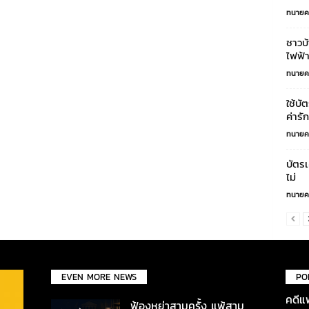
ทนายค
ชาวบ
ไฟฟ้า
ทนายค
ใช้บั
ค่าร
ทนายค
บัตรเ
ไม่
ทนายค
EVEN MORE NEWS
PO
คดีแ
ฟ้องหย่าสามครั้ง แพ้สาม