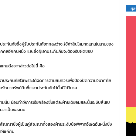
ผู้
ประกันภัยซึ่งผู้รับประกันภัยตกลงว่าจะใช้ค่าสินไหมทดแทนในนามของ
่บุคคลอีกคนหนึ่ง และซึ่งผู้เอาประกันภัยจะต้องรับผิดชอบ
แทนดังจะกล่าวต่อไปนี้ คือ
้เอาประกันภัยไว้เพราะได้จัดการตามสมควรเพื่อป้องปัดความวินาศภัย
อรักษาทรัพย์สินซึ่งเอาประกันภัยไว้นั้นมิให้วินาศ
 ย่อมทำให้การเรียกร้องซึ่งแต่ละฝ่ายได้ยอมสละนั้นระงับสิ้นไป
้นว่าเป็นของตน
ญญาซึ่งผู้เป็นคู่สัญญาทั้งสองฝ่ายระงับข้อพิพาทอันใดอันหนึ่งซึ่ง
ให้แก่กัน