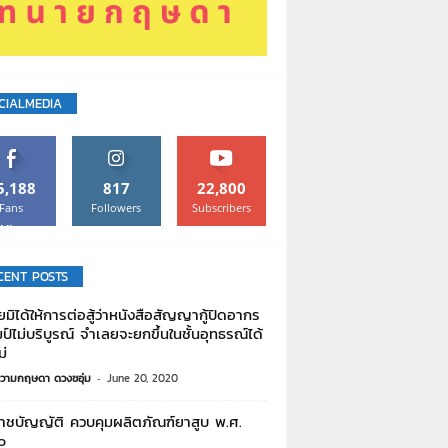
CIALMEDIA
5,188
817
22,800
Fans
Followers
Subscribers
Like
CENT POSTS
ยมิได้ให้การต่อสู้ว่าหนังสือสัญญากู้ปิดอากร
์ไม่บริบูรณ์ จําเลยจะยกขึ้นในชั้นอุทธรณ์ได้
ม่
วามกฤษดา ดวงชอุ่ม
-
June 20, 2020
าชบัญญัติ ควบคุมผลิตภัณฑ์ยาสูบ พ.ศ.
๐