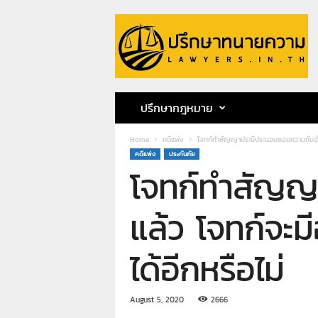
ป
รึ
ก
ษ
า
ท
น
ปรึกษากฎหมาย
า
ย
Home
คดีแพ่ง
โจทก์ทำสัญญาประนีประนอมยอมความกับจำเลยท
ค
คดีแพ่ง
ประกันภัย
ว
โจทก์ทำสัญญา
า
ม
ท
แล้ว โจทก์จะม
น
า
ได้อีกหรือไม่
ย
ก
ฤ
ษ
August 5, 2020
2666
ด