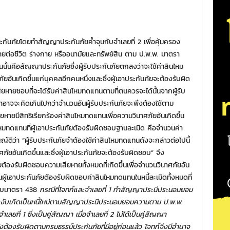
าประกันภัยโดยทำสัญญาประกันภัยค้ำจุนกับจำเลยที่ 2 เพื่อคุ้มครอง
ต่อชีวิต ร่างกาย หรืออนามัยและทรัพย์สิน ตาม ป.พ.พ. มาตรา
นนั้นคือสัญญาประกันภัยซึ่งผู้รับประกันภัยตกลงว่าจะใช้ค่าสินไหม
อันเกิดขึ้นแก่บุคคลอีกคนหนึ่งและซึ่งผู้เอาประกันภัยจะต้องรับผิด
หายชอบที่จะได้รับค่าสินไหมทดแทนตามที่ตนควรจะได้นั้นจากผู้รับ
าอาจจะคิดเกินไปกว่าจำนวนอันผู้รับประกันภัยจะพึงต้องใช้ตาม
ียหายมีสิทธิเรียกร้องค่าสินไหมทดแทนเพื่อความวินาศภัยอันเกิดขึ้น
หมทดแทนที่ผู้เอาประกันภัยต้องรับผิดชอบฐานละเมิด คือจำนวนค่า
ญัติว่า “ผู้รับประกันภัยจำต้องใช้ค่าสินไหมทดแทนดังจะกล่าวต่อไปนี้
ศภัยอันเกิดขึ้นและซึ่งผู้เอาประกันภัยจะต้องรับผิดชอบ” จึง
ภัยต้องรับผิดชอบความเสียหายทั้งหมดที่เกิดขึ้นเพื่อจำนวนวินาศภัยอัน
วนผู้เอาประกันภัยต้องรับผิดชอบค่าสินไหมทดแทนในหนี้ละเมิดทั้งหมดที่
กอบมาตรา 438
กรณีที่โจทก์และจำเลยที่ 1 ทำสัญญาประนีประนอมยอม
1 ระงับเกิดเป็นหนี้ใหม่ตามสัญญาประนีประนอมยอมความตาม ป.พ.พ.
ยที่ 1 ซึ่งเป็นคู่สัญญา เมื่อจำเลยที่ 2 ไม่ได้เป็นคู่สัญญา
ต้องรับผิดตามกรมธรรม์ประกันภัยที่มีอยู่ก่อนแล้ว โจทก์จึงมีอำนาจ