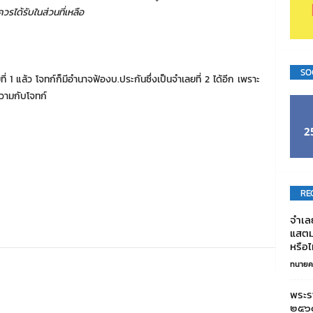
ควรได้รับในส่วนที่เหลือ
SO
แล้ว โจทก์ก็มีอำนาจฟ้องบ.ประกันซึ่งเป็นจำเลยที่ 2 ได้อีก เพราะ
ความกับโจทก์
2
RE
จําเล
แสตมป
หรือไ
ทนายค
พระร
๒๕๖