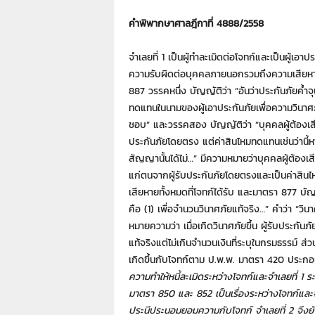
7
7
คำพิพากษาศาลฎีกาที่ 4888/2558
7
3
จำเลยที่ 1 เป็นผู้ทำละเมิดต่อโจทก์และเป็นผู้เอ
ความรับผิดต่อบุคคลภายนอกรวมถึงความเสียหาย
887 วรรคหนึ่ง บัญญัติว่า “อันว่าประกันภัยค้ำจุ
ทดแทนในนามของผู้เอาประกันภัยเพื่อความวินาศภัย
ชอบ” และวรรคสอง บัญญัติว่า “บุคคลผู้ต้องเสีย
ประกันภัยโดยตรง แต่ค่าสินไหมทดแทนเช่นว่านี้ห
สัญญานั้นได้ไม่…” มีความหมายว่าบุคคลผู้ต้องเส
แก่ตนจากผู้รับประกันภัยโดยตรงและเป็นค่าสินไ
เสียหายทั้งหมดที่โจทก์ได้รับ และมาตรา 877 บัญ
คือ (1) เพื่อจำนวนวินาศภัยแท้จริง…” คำว่า “วินา
หมายความว่า เมื่อเกิดวินาศภัยขึ้น ผู้รับประกัน
แท้จริงแต่ไม่เกินจำนวนเงินที่ระบุในกรมธรรม์ ส่
เกิดขึ้นกับโจทก์ตาม ป.พ.พ. มาตรา 420 ประ
ความทำให้หนี้ละเมิดระหว่างโจทก์และจำเลยที่ 
มาตรา 850 และ 852 เป็นเรื่องระหว่างโจทก์และจำเล
ประนีประนอมยอมความกับโจทก์ จำเลยที่ 2 จึงยัง