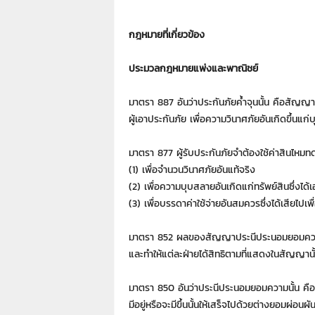
า
L
กฎหมายที่เกี่ยวข้อง
a
w
y
ประมวลกฎหมายแพ่งและพาณิชย์
e
r
มาตรา 887 อันว่าประกันภัยค้ำจุนนั้น คือสัญญา
s
ผู้เอาประกันภัย เพื่อความวินาศภัยอันเกิดขึ้นแก
.
i
มาตรา 877 ผู้รับประกันภัยจำต้องใช้ค่าสินไหมทด
n
(1) เพื่อจำนวนวินาศภัยอันแท้จริง
.
t
(2) เพื่อความบุบสลายอันเกิดแก่ทรัพย์สินซึ่งได
h
(3) เพื่อบรรดาค่าใช้จ่ายอันสมควรซึ่งได้เสียไปเพื่
:
0
มาตรา 852 ผลของสัญญาประนีประนอมยอมความนั้น
8
และทำให้แต่ละฝ่ายได้สิทธิตามที่แสดงในสัญญานั
9
1
มาตรา 850 อันว่าประนีประนอมยอมความนั้น คือสั
4
2
มีอยู่หรือจะมีขึ้นนั้นให้เสร็จไปด้วยต่างยอมผ่อนผัน