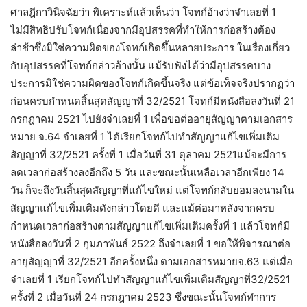
ศาลฎีกาวินิจฉัยว่า พิเคราะห์แล้วเห็นว่า โจทก์อ้างว่าจำเลยที่ 1
ไม่มีสิทธิปรับโจทก์เนื่องจากมีอุปสรรคที่ทำให้การก่อสร้างต้อง
ล่าช้าซึ่งมิใช่ความผิดของโจทก์เกิดขึ้นหลายประการ ในเรื่องเกี่ยว
กับอุปสรรคที่โจทก์กล่าวอ้างนั้น แม้รับฟังได้ว่ามีอุปสรรคบาง
ประการมิใช่ความผิดของโจทก์เกิดขึ้นจริง แต่ข้อเท็จจริงปรากฏว่า
ก่อนครบกำหนดสิ้นสุดสัญญาที่ 32/2521 โจทก์มีหนังสือลงวันที่ 21
กรกฎาคม 2521 ไปยังจำเลยที่ 1 เพื่อขอต่ออายุสัญญาตามเอกสาร
หมาย จ.64 จำเลยที่ 1 ได้เรียกโจทก์ไปทำสัญญาแก้ไขเพิ่มเติม
สัญญาที่ 32/2521 ครั้งที่ 1 เมื่อวันที่ 31 ตุลาคม 2521แม้จะมีการ
ลดเวลาก่อสร้างลงอีกถึง 5 วัน และขณะนั้นเหลือเวลาอีกเพียง 14
วัน ก็จะถึงวันสิ้นสุดสัญญาที่แก้ไขใหม่ แต่โจทก์กลับยอมลงนามใน
สัญญาแก้ไขเพิ่มเติมดังกล่าวโดยดี และแม้ต่อมาหลังจากครบ
กำหนดเวลาก่อสร้างตามสัญญาแก้ไขเพิ่มเติมครั้งที่ 1 แล้วโจทก์มี
หนังสือลงวันที่ 2 กุมภาพันธ์ 2522 ถึงจำเลยที่ 1 ขอให้พิจารณาต่อ
อายุสัญญาที่ 32/2521 อีกครั้งหนึ่ง ตามเอกสารหมายจ.63 แต่เมื่อ
จำเลยที่ 1 เรียกโจทก์ไปทำสัญญาแก้ไขเพิ่มเติมสัญญาที่32/2521
ครั้งที่ 2 เมื่อวันที่ 24 กรกฎาคม 2523 ซึ่งขณะนั้นโจทก์ทำการ