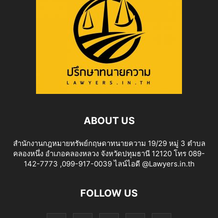
ABOUT US
สำนักงานกฎหมายทรัพย์กฤษดาทนายความ 19/29 หมู่ 3 ตำบล
คลองหนึ่ง อำเภอคลองหลวง จังหวัดปทุมธานี 12120 โทร 089-
142-7773 ,099-917-0039 ไลน์ไอดี @Lawyers.in.th
FOLLOW US