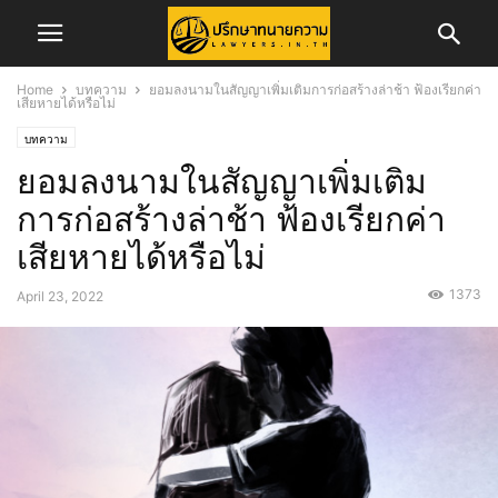
Home
บทความ
ยอมลงนามในสัญญาเพิ่มเติมการก่อสร้างล่าช้า ฟ้องเรียกค่า
เสียหายได้หรือไม่
บทความ
ยอมลงนามในสัญญาเพิ่มเติม
การก่อสร้างล่าช้า ฟ้องเรียกค่า
เสียหายได้หรือไม่
1373
April 23, 2022