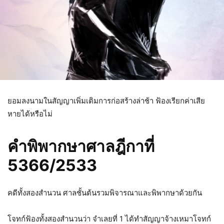
ยอมลงนามในสัญญาเพิ่มเติมการก่อสร้างล่าช้า ฟ้องเรียกค่าเสีย
หายได้หรือไม่
คำพิพากษาศาลฎีกาที่
5366/2533
คดีทั้งสองสำนวน ศาลชั้นต้นรวมพิจารณาและพิพากษาด้วยกัน
โจทก์ฟ้องทั้งสองสำนวนว่า จำเลยที่ 1 ได้ทำสัญญาจ้างเหมาโจทก์