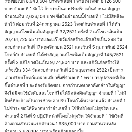
รวมขอเบิก 8,943,604 บาทจำเลยที่ 1 จ่ายให้โจทก์ 8,126,500
บาท จำเลยที่ 1 หักไว้ อ้างว่าเป็นค่าปรับสร้างเกินกำหนดสัญญา
จำนวนเงิน 2,626,104 บาท ซึ่งเงินจำนวนนี้จำเลยที่ 1 ไม่มีสิทธิจะ
หักไว้ ต่อมาวันที่ 24กรกฎาคม 2523 โจทก์กับจำเลยที่ 1 ได้ทำ
สัญญาแก้ไขเพิ่มเติมสัญญาที่ 32/2521 ครั้งที่ 2 แก้ไขวงเงินเป็น
20,461,725.55 บาทและแก้ไขวันก่อสร้างแล้วเสร็จเป็น 298 วัน
ครบกำหนดวันที่ 17พฤศจิกายน 2521 และวันที่ 5 กุมภาพันธ์ 2524
โจทก์กับจำเลยที่ 1ได้ทำสัญญาแก้ไขเพิ่มเติมสัญญาที่ 145/2521
ครั้งที่ 2 แก้ไขวงเงินเป็น 9,174,804 บาท และแก้วันก่อสร้างให้
เสร็จเป็น 334 วันครบกำหนดวันที่ 26 พฤษภาคม 2522 เป็นการ
เอาเปรียบโจทก์แต่ฝ่ายเดียวทั้งที่จำเลยที่ 1 ทราบว่าอุปสรรคที่เกิด
ขึ้นจำเลยที่ 1 จะต้องรับผิดชอบ การกำหนดเวลาดังกล่าวในสัญญา
จึงไม่มีผลใช้บังคับและโจทก์ไม่ได้ผิดนัดผิดสัญญา จำเลยที่ 1 ไม่มี
สิทธิที่จะอ้างเป็นการชำระค่าปรับ โจทก์ได้ทวงถามแล้ว จำเลยที่ 1
ไม่ชำระ ขอให้พิพากษาว่าจำเลยที่ 1 ใช้สิทธิโดยไม่สุจริต และ
จำเลยที่ 2 ถึงที่ 9 ปฏิบัติหน้าที่โดยไม่สุจริต ให้จำเลยที่ 1 ใช้เงินที่
ค้างตามสำนวนแรกจำนวน 1,935,000 บาท ตามสำนวนหลัง
จำนวน 2,626,104 บาท พร้อมด้วยดอกเบี้ย