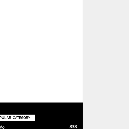
PULAR CATEGORY
838
พ่ง