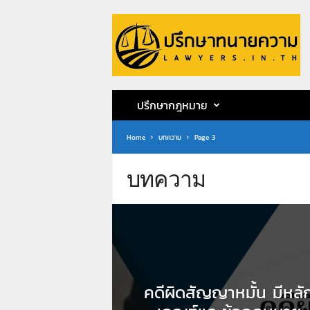
ป
รึ
ก
ษ
า
ท
น
ปรึกษากฎหมาย
า
ย
Home
บทความ
Page 3
ค
ว
า
บทความ
ม
ท
น
า
ย
ก
ฤ
คดีผิดสัญญาหมั้น มีหลั
ษ
ด