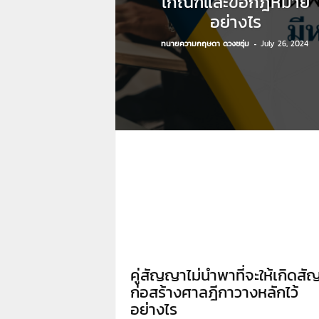
เกณฑ์และข้อกฎหมาย
า
อย่างไร
L
a
ทนายความกฤษดา ดวงชอุ่ม
-
July 26, 2024
w
y
e
r
s
.
i
n
.
t
h
:
0
8
9
คู่สัญญาไม่นำพาที่จะให้เกิดส
1
ก่อสร้างศาลฎีกาวางหลักไว้
4
อย่างไร
2