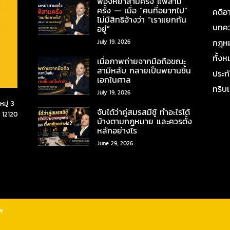
ฟ้องหย่าสามครั้ง แพ้สาม
ครั้ง — เมื่อ “คนที่อยากไป”
คดีอ
ไม่มีสิทธิอ้างว่า “เราแยกกัน
บทคว
อยู่”
กฎหมา
July 19, 2026
ทั้ง
เมื่อภาพถ่ายจากมือถือขณะ
สามีหลับ กลายเป็นพยานชิ้น
ประก
เอกในศาล
ทริบ
July 19, 2026
มู่ 3
จับได้ว่าคู่สมรสมีชู้ ทำอะไรได้
 12120
บ้างตามกฎหมาย และควรตั้ง
หลักอย่างไร
June 29, 2026
by