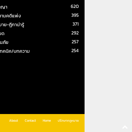
620
าญา
395
ามคดีแพ่ง
371
ย-ฎีกาน่ารู้
292
หมด
257
ันภัย
254
เทคนิค/บทความ
About
Contact
Home
ปรึกษากฎหมาย