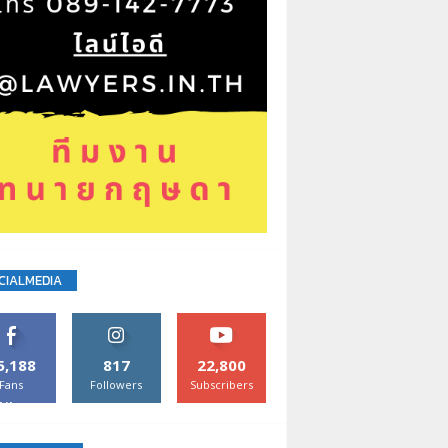
CIALMEDIA
5,188
817
22,800
Fans
Followers
Subscribers
Like