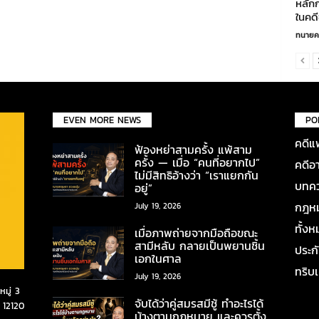
หลัก
ในคดี
ทนายค
EVEN MORE NEWS
PO
คดีแ
ฟ้องหย่าสามครั้ง แพ้สาม
ครั้ง — เมื่อ “คนที่อยากไป”
คดีอ
ไม่มีสิทธิอ้างว่า “เราแยกกัน
บทคว
อยู่”
กฎหมา
July 19, 2026
ทั้ง
เมื่อภาพถ่ายจากมือถือขณะ
สามีหลับ กลายเป็นพยานชิ้น
ประก
เอกในศาล
ทริบ
July 19, 2026
มู่ 3
จับได้ว่าคู่สมรสมีชู้ ทำอะไรได้
 12120
บ้างตามกฎหมาย และควรตั้ง