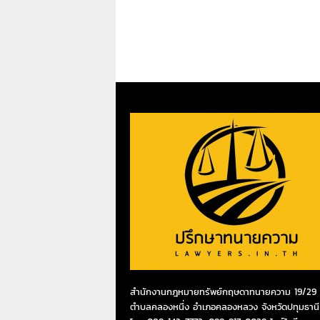
สำนักงานกฎหมายทรัพย์กฤษดาทนายความ 19/29 ห
ตำบลคลองหนึ่ง อำเภอคลองหลวง จังหวัดปทุมธานี