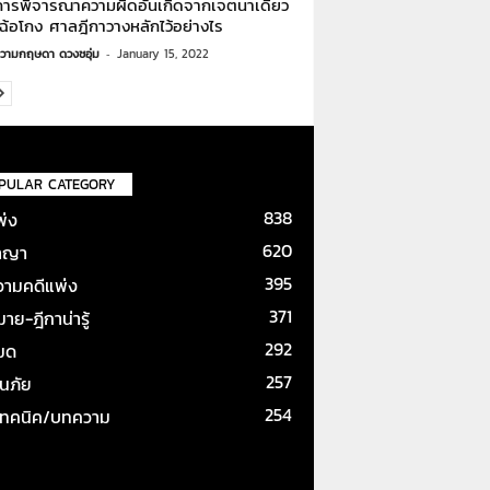
การพิจารณาความผิดอันเกิดจากเจตนาเดียว
ฉ้อโกง ศาลฎีกาวางหลักไว้อย่างไร
วามกฤษดา ดวงชอุ่ม
-
January 15, 2022
PULAR CATEGORY
838
พ่ง
620
าญา
395
ามคดีแพ่ง
371
ย-ฎีกาน่ารู้
292
หมด
257
ันภัย
254
เทคนิค/บทความ