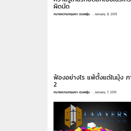
า
ผิดนัด
L
ทนายความกฤษดา ดวงชอุ่ม
-
January 8, 2015
a
w
y
e
r
s
.
i
n
.
ฟ้องอย่างไร แพ้ตั้งแต่ในมุ้ง 
t
2
h
:
ทนายความกฤษดา ดวงชอุ่ม
-
January 7, 2015
0
8
9
1
4
2