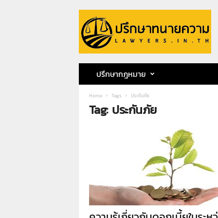
ป
รึ
ก
ษ
า
ท
น
ปรึกษากฎหมาย
า
ย
Home
Tags
ประกันภัย
ค
Tag: ประกันภัย
ว
า
ม
ท
น
า
ย
ก
ฤ
ษ
ด
ความรู้เกี่ยวกับดอกเบี้ยในระหว