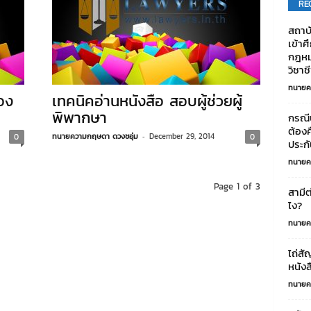
RE
สถาบ
เข้าศ
กฎหมา
วิชา
ทนายค
อง
เทคนิคอ่านหนังสือ สอบผู้ช่วยผู้
พิพากษา
กรณีบ
ต้องค
ทนายความกฤษดา ดวงชอุ่ม
-
December 29, 2014
0
0
ประก
ทนายค
Page 1 of 3
สามีต
ไง?
ทนายค
ไถ่ส
หนังส
ทนายค