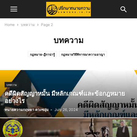
Home
บทความ
Page 2
บทความ
กฎหมาย-ฎีกาน่ารู้
กฎหมายวิธีพิจารณาความอาญา
กฎหมายวิธีพิจารณาความแพ่ง
ข่าวการสอบเนติบัณฑิต
ข่าวจัดซื้อจัดจ้าง
ข่าวสอบทนายความ
ข่าวสอบผู้พิพากษา/อัยการ
ข่าวสาร
ข่าวสารทนายความ
ข่าวสารสภาทนายความ
ข่าวสารสภาทนายความส่วนภูมิภาค
คดีครอบครัว
บทความ
คดีอาญา
คดีแพ่ง
ความรู้ในการพัฒนาวิชาชีพทนายความ
คดีผิดสัญญาหมั้น มีหลักเกณฑ์และข้อกฎหมาย
ทริบเทคนิค/บทความ
ทั้งหมด
บทความ
บทความคดีแพ่ง
อย่างไร
บทความและงานวิจัย
ประกันภัย
ประวัติทนายความ
พ.ร.บ.จราจรทางบก
ทนายความกฤษดา ดวงชอุ่ม
-
July 26, 2024
รับสมัครพนักงาน
ศูนย์อำนวยการเลือกตั้ง
สาระน่ารู้
สำนักฝึกอบรมวิชาว่าความ
สิทธิประโยชน์ทนายความ
เรื่องทั่วไป
แรงงาน